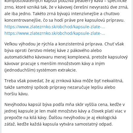
kompostovateľných kapsúl používa peaberry káva – špecifické
zrno, ktoré vzniká tak, že v kávovej čerešni nevyrastú dve zrná,
ale iba jedno. Takéto zrná bývajú intenzívnejšie a chuťovo
koncentrovanejšie, čo sa hodí práve pre kapsulovú prípravu.
https://www.zlatezrnko.sk/obchod/kapsule-zlate-...
https://www.zlatezrnko.sk/obchod/kapsule-zlate-...
Veľkou výhodou je rýchla a konzistentná príprava. Chuť však
býva oproti čerstvo mletej káve z pákového alebo
automatického kávovaru menej komplexná, pretože kapsulový
kávovar pracuje s menším množstvom kávy a iným
(jednoduchším) systémom extrakcie.
Treba však povedať, že aj zrnková káva môže byť nekvalitná,
takže samotný spôsob prípravy nezaručuje lepšiu alebo
horšiu kávu.
Nevýhodou kapsúl býva podľa mňa skôr vyššia cena, keďže v
jednej kapsule je len malé množstvo kávy a človek platí viac v
prepočte na kilá kávy. Ďalšou nevýhodou je aj ekologická
záťaž, keďže každá kapsula vytvára samostatný odpad.