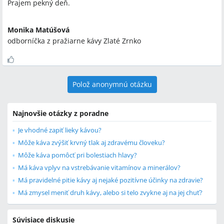
Prajem pekný deň.
Monika Matúšová
odborníčka z pražiarne kávy Zlaté Zrnko
Polož anonymnú otázku
Najnovšie otázky z poradne
Je vhodné zapiť lieky kávou?
Môže káva zvýšiť krvný tlak aj zdravému človeku?
Môže káva pomôcť pri bolestiach hlavy?
Má káva vplyv na vstrebávanie vitamínov a minerálov?
Má pravidelné pitie kávy aj nejaké pozitívne účinky na zdravie?
Má zmysel meniť druh kávy, alebo si telo zvykne aj na jej chuť?
Súvisiace diskusie