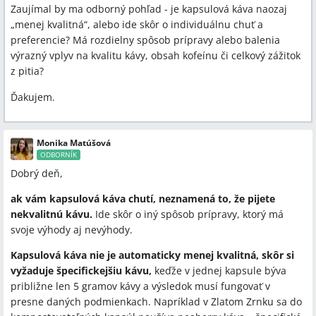
Zaujímal by ma odborný pohľad - je kapsulová káva naozaj
„menej kvalitná“, alebo ide skôr o individuálnu chuť a
preferencie? Má rozdielny spôsob prípravy alebo balenia
výrazný vplyv na kvalitu kávy, obsah kofeínu či celkový zážitok
z pitia?
Ďakujem.
Monika Matúšová
ODBORNÍK
Dobrý deň,
ak vám kapsulová káva chutí, neznamená to, že pijete
nekvalitnú kávu.
Ide skôr o iný spôsob prípravy, ktorý má
svoje výhody aj nevýhody.
Kapsulová káva nie je automaticky menej kvalitná, skôr si
vyžaduje špecifickejšiu kávu,
keďže v jednej kapsule býva
približne len 5 gramov kávy a výsledok musí fungovať v
presne daných podmienkach. Napríklad v Zlatom Zrnku sa do