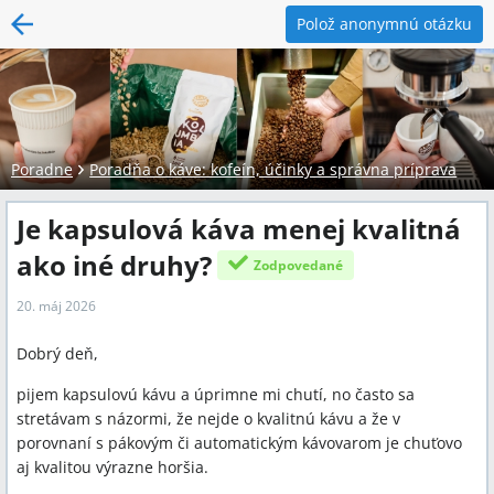
Polož anonymnú otázku
Poradne
Poradňa o káve: kofeín, účinky a správna príprava
Je kapsulová káva menej kvalitná
ako iné druhy?
Zodpovedané
20. máj 2026
Dobrý deň,
pijem kapsulovú kávu a úprimne mi chutí, no často sa
stretávam s názormi, že nejde o kvalitnú kávu a že v
porovnaní s pákovým či automatickým kávovarom je chuťovo
aj kvalitou výrazne horšia.