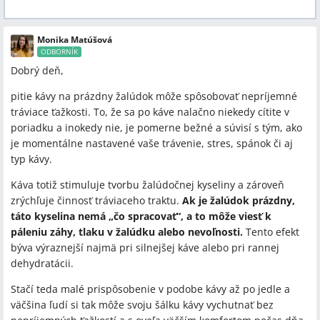
Monika Matúšová
ODBORNÍK
Dobrý deň,
pitie kávy na prázdny žalúdok môže spôsobovať nepríjemné
tráviace ťažkosti. To, že sa po káve nalačno niekedy cítite v
poriadku a inokedy nie, je pomerne bežné a súvisí s tým, ako
je momentálne nastavené vaše trávenie, stres, spánok či aj
typ kávy.
Káva totiž stimuluje tvorbu žalúdočnej kyseliny a zároveň
zrýchľuje činnosť tráviaceho traktu.
Ak je žalúdok prázdny,
táto kyselina nemá „čo spracovať“, a to môže viesť k
páleniu záhy, tlaku v žalúdku alebo nevoľnosti.
Tento efekt
býva výraznejší najmä pri silnejšej káve alebo pri rannej
dehydratácii.
Stačí teda malé prispôsobenie v podobe kávy až po jedle a
väčšina ľudí si tak môže svoju šálku kávy vychutnať bez