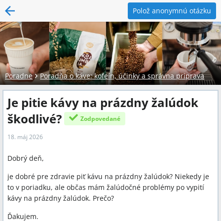
Polož anonymnú otázku
Poradne
Poradňa o káve: kofeín, účinky a správna príprava
Je pitie kávy na prázdny žalúdok
škodlivé?
Zodpovedané
18. máj 2026
Dobrý deň,
je dobré pre zdravie piť kávu na prázdny žalúdok? Niekedy je
to v poriadku, ale občas mám žalúdočné problémy po vypití
kávy na prázdny žalúdok. Prečo?
Ďakujem.