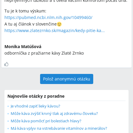
nepríjemných ťažkostí a s oveľa väčším komfortom počas dňa.
Tu je k tomu výskum:
https://pubmed.ncbi.nlm.nih.gov/10499460/
A tu aj článok v slovenčine
https://www.zlatezrnko.sk/magazin/kedy-pitie-ka...
Monika Matúšová
odborníčka z pražiarne kávy Zlaté Zrnko
Polož anonymnú otázku
Najnovšie otázky z poradne
Je vhodné zapiť lieky kávou?
Môže káva zvýšiť krvný tlak aj zdravému človeku?
Môže káva pomôcť pri bolestiach hlavy?
Má káva vplyv na vstrebávanie vitamínov a minerálov?