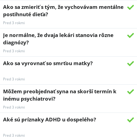
Ako sa zmieriť s tým, že vychovávam mentálne
postihnuté dieťa?
Pred 3 rokmi
Je normálne, že dvaja lekári stanovia rôzne
diagnózy?
Pred 3 rokmi
Ako sa vyrovnať so smrťou matky?
Pred 3 rokmi
Môžem preobjednať syna na skorší termín k
inému psychiatrovi?
Pred 3 rokmi
Aké sú príznaky ADHD u dospelého?
Pred 3 rokmi