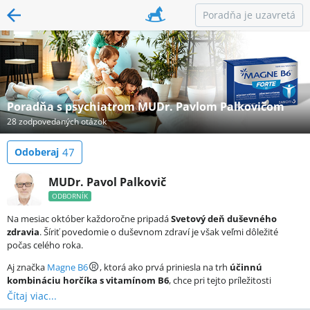
Poradňa je uzavretá
Poradňa s psychiatrom MUDr. Pavlom Palkovičom
28 zodpovedaných otázok
Odoberaj
47
MUDr. Pavol Palkovič
ODBORNÍK
Na mesiac október každoročne pripadá
Svetový deň duševného
zdravia
. Šíriť povedomie o duševnom zdraví je však veľmi dôležité
počas celého roka.
Aj značka
Magne B6
, ktorá ako prvá priniesla na trh
účinnú
kombináciu horčíka s vitamínom B6
, chce pri tejto príležitosti
prispieť k zvýšeniu povedomia
o dôležitosti duševnej pohody
, ktorá
Čítaj viac...
ovplyvňuje náš každodenný život.