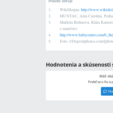
Použité zdroje
WikiSkripta:
http://www.wikiskr
MUNTAU, Ania Carolina.
Pediat
Markéta Behinová, Klára Kaisero
o mateřství
http://www.babycenter.com/0_th
Foto: ©
Depositphotos.com/[pho
Hodnotenia a skúsenosti 
Máš skú
Podeľ sa o ňu a
Na