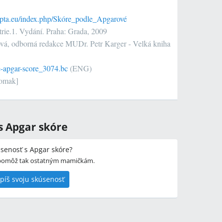
ipta.eu/index.php/Skóre_podle_Apgarové
rie.1.
Vydání. Praha: Grada, 2009
vá, odborná redakce MUDr. Petr Karger - Velká kniha
e-apgar-score_3074.bc
(ENG)
tomak]
s Apgar skóre
senosť s Apgar skóre?
 pomôž tak ostatným mamičkám.
píš svoju skúsenosť