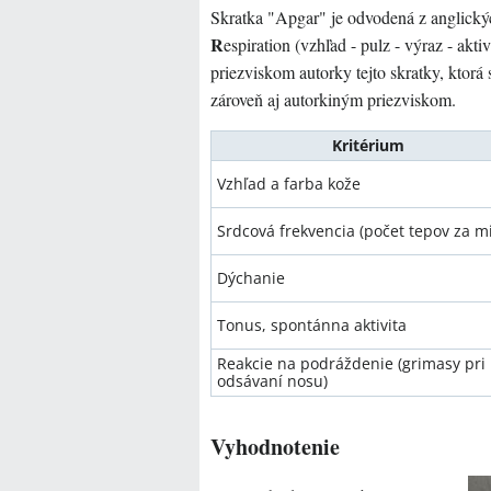
Skratka "Apgar" je odvodená z anglický
R
espiration (vzhľad - pulz - výraz - akt
priezviskom autorky tejto skratky, ktorá 
zároveň aj autorkiným priezviskom.
Kritérium
Vzhľad a farba kože
Srdcová frekvencia (počet tepov za m
Dýchanie
Tonus, spontánna aktivita
Reakcie na podráždenie (grimasy pri
odsávaní nosu)
Vyhodnotenie