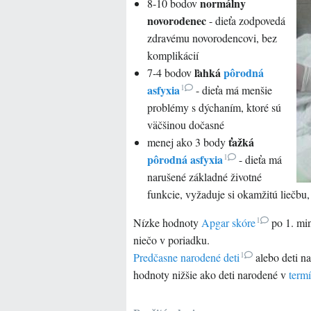
normálny
8-10 bodov
novorodenec
- dieťa zodpovedá
zdravému novorodencovi, bez
komplikácií
ľahká
pôrodná
7-4 bodov
1
asfyxia
- dieťa má menšie
problémy s dýchaním, ktoré sú
väčšinou dočasné
ťažká
menej ako 3 body
1
pôrodná asfyxia
- dieťa má
narušené základné životné
funkcie, vyžaduje si okamžitú liečbu,
1
Nízke hodnoty
Apgar skóre
po 1. min
niečo v poriadku.
1
Predčasne narodené deti
alebo deti n
hodnoty nižšie ako deti narodené v
term