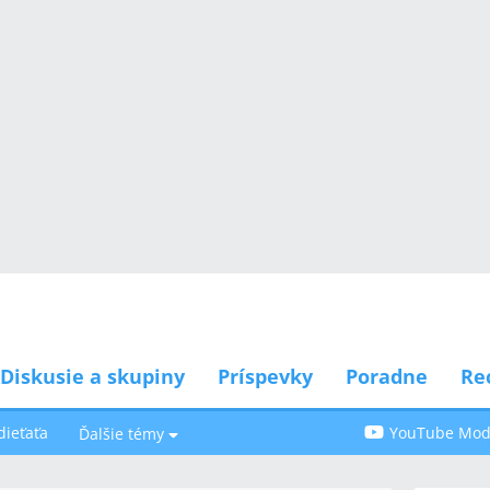
Diskusie a skupiny
Príspevky
Poradne
Re
dieťaťa
YouTube Modr
Ďalšie témy