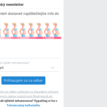
ský newsletter
ždeň dostaneš najdôležitejšie info do
si týždni tehotenstva?
Prihlasujem sa na odber
ním na odber súhlasíte so Zásadami ochrany
ných údajov spoločnosti
Modrykonik.sk
.
š týždeň tehotenstva? Vypočítaj si ho v
Tehotenskej kalkulačke