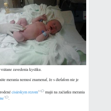
 vrátane zavedenia kyslíku.
úte merania nemusí znamenať, že s dieťaťom nie je
61
arodené
cisárskym rezom
majú na začiatku merania
7
íne
.