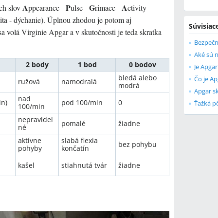
A
P
G
A
ch slov
ppearance -
ulse -
rimace -
ctivity -
ivita - dýchanie). Úplnou zhodou je potom aj
Súvisiac
sa volá Virginie Apgar a v skutočnosti je teda skratka
2 body
1 bod
0 bodov
Je Apgar
bledá alebo
Čo je Ap
ružová
namodralá
modrá
Apgar s
nad
in)
pod 100/min
0
Ťažká p
100/min
nepravidel
pomalé
žiadne
né
aktívne
slabá flexia
bez pohybu
pohyby
končatín
kašel
stiahnutá tvár
žiadne