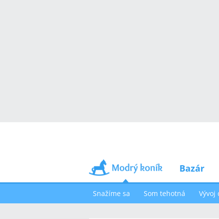
Bazár
Snažíme sa
Som tehotná
Vývoj 