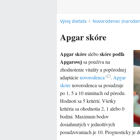
Vývoj dieťaťa
Novorodenec (narodeni
Apgar skóre
Apgar skóre
skóre podľa
alebo
Apgarovej
sa používa na
zhodnotenie vitality a popôrodnej
1
adaptácie
novorodenca
.
Apgar
skóre
novorodenca sa posudzuje
po 1, 5 a 10 minútach od pôrodu.
Hodnotí sa 5 kritérií. Všetky
kritéria sa ohodnotia 2, 1 alebo 0
bodmi. Maximum bodov
dosiahnutých v jednotlivých
posudzovaniach je 10. Prognosticky je dô