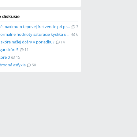
e diskusie
Bezpečné maximum tepovej frekvencie pri pravidelnom športe
3
Aké sú normálne hodnoty saturácie kyslíka u novorodencov?
6
 skóre našej dcéry v poriadku?
14
gar skóre?
11
kóre 0
15
ôrodná asfyxia
50