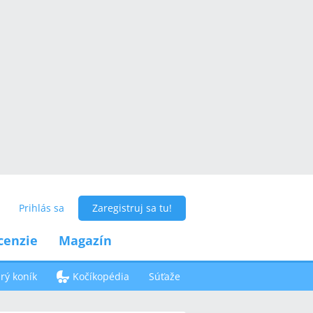
Prihlás sa
Zaregistruj sa tu!
cenzie
Magazín
ý koník
Kočíkopédia
Súťaže