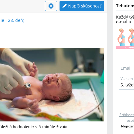
Tehoten
Napíš skúsenosť
Každý tý
e - 28. deň)
e-mailu
Email
V akom 
Prihlase
osob
ležité hodnotenie v 5 minúte života.
Nepozná