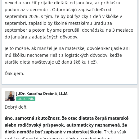
nevedia zaručiť prijatie dieťaťa od januára, ak prihlášku
podám až v decembri. Odporúčajú zapísať dieťa od
septembra 2026, s tým, že by bol fyzicky 1 deň v škôlke v
septembri, zaplatilo by školné mestskému úradu za
september a potom by sme prerušili dochádzku na 3 mesiace
do januára z adaptačných dôvodov.
Je to možné, ak manžel je na materskej dovolenke? (Jasle ani
inú škôlku nechceme riešiť z logistických dôvodov, keďže
staršie dieťa navštevuje už danú škôlku tiež).
Ďakujem.
JUDr. Katarína Drobná, LL.M.
ODBORNÍK
Dobrý deň,
áno, samotná skutočnosť, že otec dieťaťa čerpá materské
alebo rodičovský príspevok, automaticky neznamená, že
dieťa nemôže byť zapísané v materskej škole.
Treba však
rozlišovať medzi nárokom na dávku a podmienkami