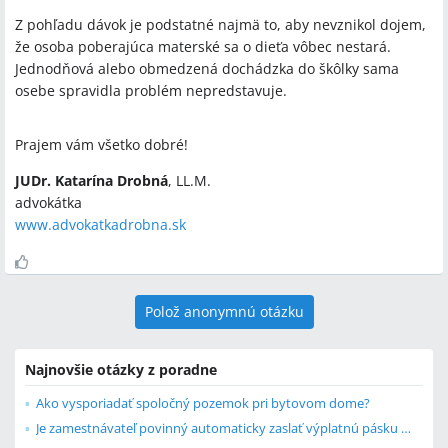
Z pohľadu dávok je podstatné najmä to, aby nevznikol dojem,
že osoba poberajúca materské sa o dieťa vôbec nestará.
Jednodňová alebo obmedzená dochádzka do škôlky sama
osebe spravidla problém nepredstavuje.
Prajem vám všetko dobré!
JUDr. Katarína Drobná
, LL.M.
advokátka
www.advokatkadrobna.sk
Polož anonymnú otázku
Najnovšie otázky z poradne
Ako vysporiadať spoločný pozemok pri bytovom dome?
Je zamestnávateľ povinný automaticky zaslať výplatnú pásku a zápočtový list?