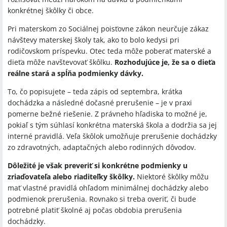
konkrétnej škôlky či obce.
Pri materskom zo Sociálnej poisťovne zákon neurčuje zákaz
návštevy materskej školy tak, ako to bolo kedysi pri
rodičovskom príspevku. Otec teda môže poberať materské a
dieťa môže navštevovať škôlku.
Rozhodujúce je, že sa o dieťa
reálne stará a spĺňa podmienky dávky.
To, čo popisujete – teda zápis od septembra, krátka
dochádzka a následné dočasné prerušenie – je v praxi
pomerne bežné riešenie. Z právneho hľadiska to možné je,
pokiaľ s tým súhlasí konkrétna materská škola a dodržia sa jej
interné pravidlá. Veľa škôlok umožňuje prerušenie dochádzky
zo zdravotných, adaptačných alebo rodinných dôvodov.
Dôležité je však preveriť si konkrétne podmienky u
zriaďovateľa alebo riaditeľky škôlky.
Niektoré škôlky môžu
mať vlastné pravidlá ohľadom minimálnej dochádzky alebo
podmienok prerušenia. Rovnako si treba overiť, či bude
potrebné platiť školné aj počas obdobia prerušenia
dochádzky.