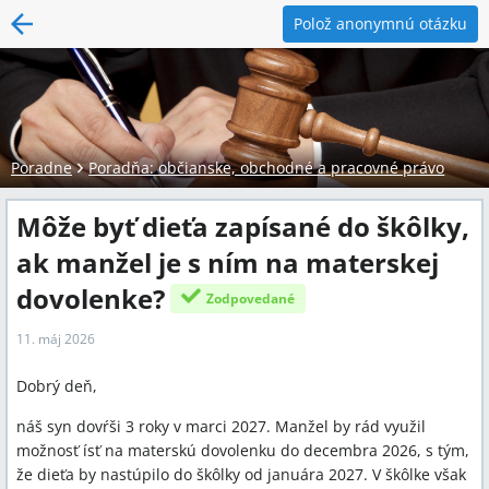
Polož anonymnú otázku
Poradne
Poradňa: občianske, obchodné a pracovné právo
Môže byť dieťa zapísané do škôlky,
ak manžel je s ním na materskej
dovolenke?
Zodpovedané
11. máj 2026
Dobrý deň,
náš syn dovŕši 3 roky v marci 2027. Manžel by rád využil
možnosť ísť na materskú dovolenku do decembra 2026, s tým,
že dieťa by nastúpilo do škôlky od januára 2027. V škôlke však