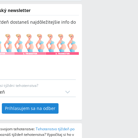
ský newsletter
ždeň dostaneš najdôležitejšie info do
si týždni tehotenstva?
Prihlasujem sa na odber
o svojom tehotenstve:
Tehotenstvo týždeň po
oznáš týždeň tehotenstva? Vypočítaj si ho v