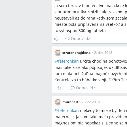
Ja som teraz v tehotenstve mala.krce l
sibnutim prutika zmizli...ale raz som p
neustavali az do rana kedy som zacala
mieste bola.pripravena na vsetko:( 
to vyt aspon 500mg tableta
Odpovedz
stratenanajdena
•
2. dec 2018
@
feferonkan
určite choď na pohotovos
máš také kŕče ako popisuješ už dlhšie,
tam mala poležať na magnéziových infú
Kontrola za to bábätko stojí. Držím Ti 
👍
1
Odpovedz
miirabell
•
2. dec 2018
@
feferonkan
niekedy to moze byt len 
maternice. Ja som take mala pravideln
magneziom nic nepokazis. Denne sa mo