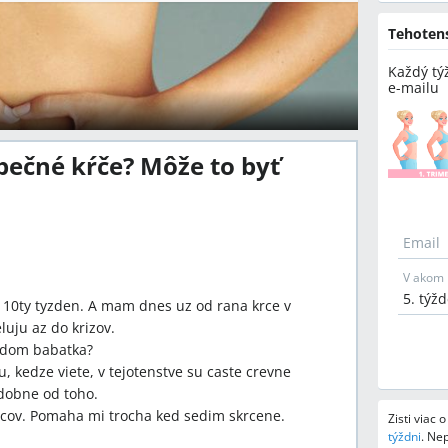
Tehoten
Každý tý
e-mailu
ečné kŕče? Môže to byť
Email
V akom 
10ty tyzden. A mam dnes uz od rana krce v
luju az do krizov.
ladom babatka?
 kedze viete, v tejotenstve su caste crevne
dobne od toho.
krcov. Pomaha mi trocha ked sedim skrcene.
Zisti viac 
týždni
.
Nep