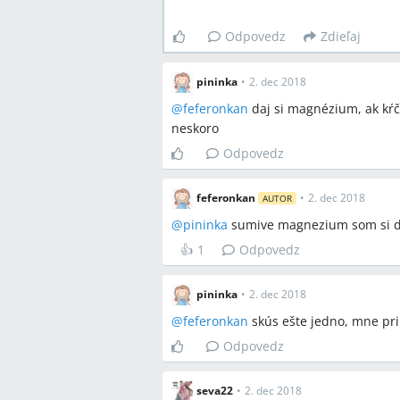
Odpovedz
Zdieľaj
pininka
•
2. dec 2018
@
feferonkan
daj si magnézium, ak kŕč
neskoro
Odpovedz
feferonkan
•
2. dec 2018
AUTOR
@
pininka
sumive magnezium som si dal
👍
1
Odpovedz
pininka
•
2. dec 2018
@
feferonkan
skús ešte jedno, mne pri
Odpovedz
seva22
•
2. dec 2018