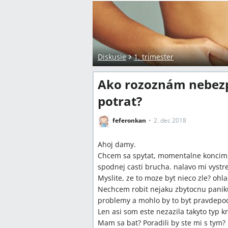
Diskusie
1. trimester
Ako rozoznám nebezp
potrat?
feferonkan
2. dec 2018
Ahoj damy.
Chcem sa spytat, momentalne koncim 
spodnej casti brucha. nalavo mi vystre
Myslite, ze to moze byt nieco zle? oh
Nechcem robit nejaku zbytocnu paniku,
problemy a mohlo by to byt pravdepo
Len asi som este nezazila takyto typ 
Mam sa bat? Poradili by ste mi s tym?