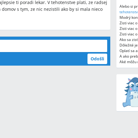
epsie ti poradi lekar. V tehotenstve plati, ze radsej
Alebo si pr
a domov s tym, ze nic nezistili ako by si mala nieco
tehotenstv
Modrý koní
Zisti viac 
Zisti viac 
Zisti viac 
Ako sa zis
Dôležité j
Oplatí sa 
A ako pre
Odošli
Aké môžu 