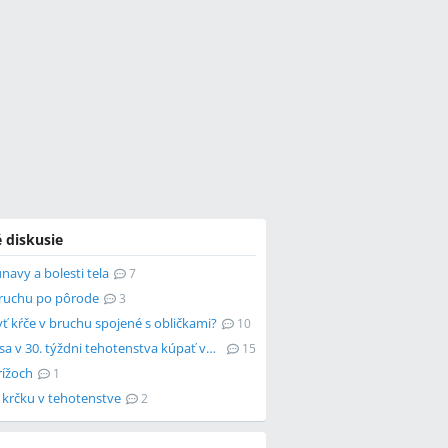
 diskusie
únavy a bolesti tela
7
bruchu po pôrode
3
ť kŕče v bruchu spojené s obličkami?
10
Môžem sa v 30. týždni tehotenstva kúpať vo vani?
15
rížoch
1
 krčku v tehotenstve
2