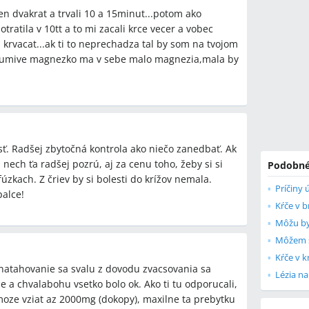
en dvakrat a trvali 10 a 15minut...potom ako
otratila v 10tt a to mi zacali krce vecer a vobec
 krvacat...ak ti to neprechadza tal by som na tvojom
a sumive magnezko ma v sebe malo magnezia,mala by
ť. Radšej zbytočná kontrola ako niečo zanedbať. Ak
 nech ťa radšej pozrú, aj za cenu toho, žeby si si
Podobné
zkach. Z čriev by si bolesti do krížov nemala.
Príčiny 
palce!
Kŕče v 
Môžu by
Kŕče v k
natahovanie sa svalu z dovodu zvacsovania sa
Lézia na
e a chvalabohu vsetko bolo ok. Ako ti tu odporucali,
ze vziat az 2000mg (dokopy), maxilne ta prebytku