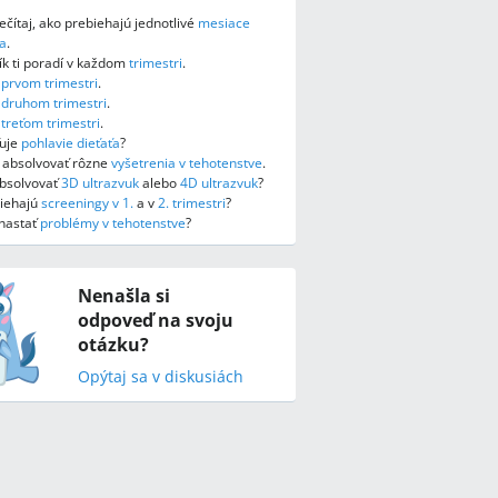
ečítaj, ako prebiehajú jednotlivé
mesiace
a
.
k ti poradí v každom
trimestri
.
o
prvom trimestri
.
o
druhom trimestri
.
o
treťom trimestri
.
ťuje
pohlavie dieťaťa
?
e absolvovať rôzne
vyšetrenia v tehotenstve
.
absolvovať
3D ultrazvuk
alebo
4D ultrazvuk
?
biehajú
screeningy v 1.
a v
2. trimestri
?
nastať
problémy v tehotenstve
?
Nenašla si
odpoveď na svoju
otázku?
Opýtaj sa v diskusiách