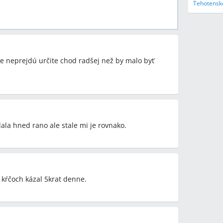
Tehotenske
e neprejdú určite chod radšej než by malo byť
a hned rano ale stale mi je rovnako.
 kŕčoch kázal 5krat denne.