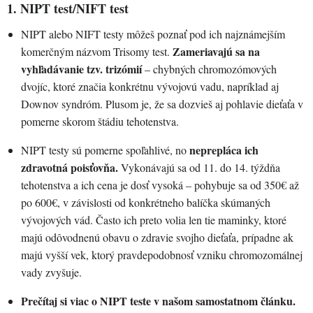
1. NIPT test/NIFT test
NIPT alebo NIFT testy môžeš poznať pod ich najznámejším
Zameriavajú sa na
komerčným názvom Trisomy test.
vyhľadávanie tzv. trizómií
– chybných chromozómových
dvojíc, ktoré značia konkrétnu vývojovú vadu, napríklad aj
Downov syndróm. Plusom je, že sa dozvieš aj pohlavie dieťaťa v
pomerne skorom štádiu tehotenstva.
neprepláca ich
NIPT testy sú pomerne spoľahlivé, no
zdravotná poisťovňa.
Vykonávajú sa od 11. do 14. týždňa
tehotenstva a ich cena je dosť vysoká – pohybuje sa od 350€ až
po 600€, v závislosti od konkrétneho balíčka skúmaných
vývojových vád. Často ich preto volia len tie maminky, ktoré
majú odôvodnenú obavu o zdravie svojho dieťaťa, prípadne ak
majú vyšší vek, ktorý pravdepodobnosť vzniku chromozomálnej
vady zvyšuje.
Prečítaj si viac o NIPT teste v našom samostatnom článku.