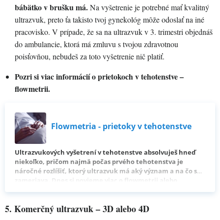
bábätko v brušku má.
Na vyšetrenie je potrebné mať kvalitný
ultrazvuk, preto ťa takisto tvoj gynekológ môže odoslať na iné
pracovisko. V prípade, že sa na ultrazvuk v 3. trimestri objednáš
do ambulancie, ktorá má zmluvu s tvojou zdravotnou
poisťovňou, nebudeš za toto vyšetrenie nič platiť.
Pozri si viac informácií o prietokoch v tehotenstve –
flowmetrii.
Flowmetria - prietoky v tehotenstve
Ultrazvukových vyšetrení v tehotenstve absolvuješ hneď
niekoľko, pričom najmä počas prvého tehotenstva je
náročné rozlíšiť, ktorý ultrazvuk má aký význam a na čo sa
zameriava. Dnes si povieme viac o flowmetrii alebo
prietokoch v tehotenstve. Poď sa pozrieť, prečo je
flowmetria dôležitá a čo všetko lekár počas nej skúma.
5. Komerčný ultrazvuk – 3D alebo 4D