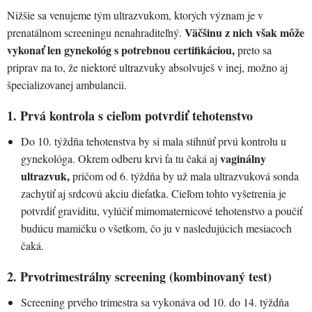
Nižšie sa venujeme tým ultrazvukom, ktorých význam je v
Väčšinu z nich však môže
prenatálnom screeningu nenahraditeľný.
vykonať len gynekológ s potrebnou certifikáciou,
preto sa
priprav na to, že niektoré ultrazvuky absolvuješ v inej, možno aj
špecializovanej ambulancii.
1. Prvá kontrola s cieľom potvrdiť tehotenstvo
Do 10. týždňa tehotenstva by si mala stihnúť prvú kontrolu u
vaginálny
gynekológa. Okrem odberu krvi ťa tu čaká aj
ultrazvuk,
pričom od 6. týždňa by už mala ultrazvuková sonda
zachytiť aj srdcovú akciu dieťatka. Cieľom tohto vyšetrenia je
potvrdiť graviditu, vylúčiť mimomaternicové tehotenstvo a poučiť
budúcu mamičku o všetkom, čo ju v nasledujúcich mesiacoch
čaká.
2. Prvotrimestrálny screening (kombinovaný test)
Screening prvého trimestra sa vykonáva od 10. do 14. týždňa