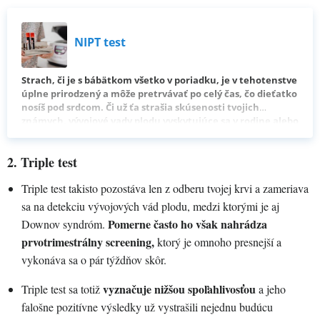
NIPT test
Strach, či je s bábätkom všetko v poriadku, je v tehotenstve
úplne prirodzený a môže pretrvávať po celý čas, čo dieťatko
nosíš pod srdcom. Či už ťa strašia skúsenosti tvojich
známych, vývojové vady plodu vyskytujúce sa v rodine alebo
nedostatočná miera komunikácie medzi tebou a
gynekológom, existujú doplnkové vyšetrenia v
2. Triple test
tehotenstve, ktoré vedia niektoré prípadné komplikácie na
strane dieťaťa spoľahlivo odhaliť. Jedným z týchto vyšetrení
Triple test takisto pozostáva len z odberu tvojej krvi a zameriava
je aj NIPT alebo Trisomy test. Poď sa pozrieť, ako prebieha a
aké sú jeho výhody.
sa na detekciu vývojových vád plodu, medzi ktorými je aj
Pomerne často ho však nahrádza
Downov syndróm.
prvotrimestrálny screening,
ktorý je omnoho presnejší a
vykonáva sa o pár týždňov skôr.
vyznačuje nižšou spoľahlivosťou
Triple test sa totiž
a jeho
falošne pozitívne výsledky už vystrašili nejednu budúcu