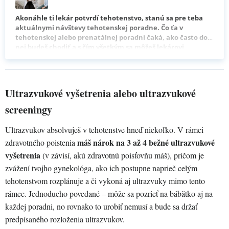
Akonáhle ti lekár potvrdí tehotenstvo, stanú sa pre teba
aktuálnymi návštevy tehotenskej poradne. Čo ťa v
tehotenskej alebo prenatálnej poradni čaká, ako často do
nej budeš chodiť a s čím všetkým sa môžeš lekárovi
zdôveriť? Aj to sa okrem iného dozvieš v našom článku.
Ultrazvukové vyšetrenia alebo ultrazvukové
screeningy
Ultrazvukov absolvuješ v tehotenstve hneď niekoľko. V rámci
máš nárok na 3 až 4 bežné ultrazvukové
zdravotného poistenia
vyšetrenia
(v závisí, akú zdravotnú poisťovňu máš), pričom je
zvážení tvojho gynekológa, ako ich postupne naprieč celým
tehotenstvom rozplánuje a či vykoná aj ultrazvuky mimo tento
rámec. Jednoducho povedané – môže sa pozrieť na bábätko aj na
každej poradni, no rovnako to urobiť nemusí a bude sa držať
predpísaného rozloženia ultrazvukov.