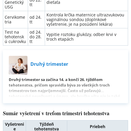
Genetický
dieťaťa
tt
USG
Kontrola krčka maternice ultrazvukovou
Cervikome
od 24.
vaginálnou sondou (doplnkové
tria
tt
vyšetrenie, je na posúdení lekára)
Test na
od 24.
Vypitie roztoku glukózy, odber krvi v
tehotensk
do 28.
troch etapách
ú cukrovku
tt
Druhý trimester
Druhý trimester sa začína 14. a končí 26. týždňom
tehotenstva, pričom spravidla býva zo všetkých troch
trimestrov ten najpríjemnejší. Často už poľavujú
tehotenské nevoľnosti a únava, ale bruško ešte nie je také
veľké, aby budúcu maminku obmedzovalo. Pozri sa, čo ťa v
druhom trimestri pravdepodobne čaká a neminie.
🙂
Sumár vyšetrení v treťom trimestri tehotenstva
Vyšetreni
Týždeň
Priebeh
e
tehotenstva