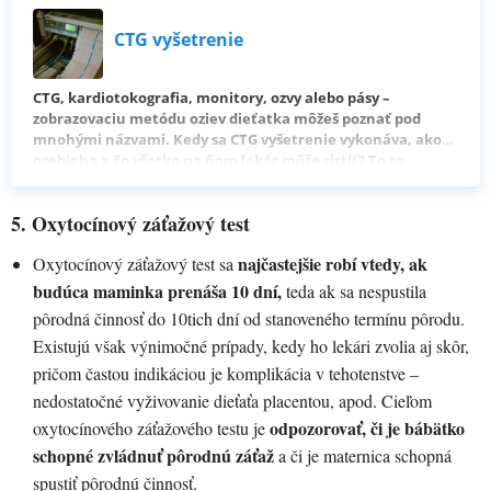
CTG vyšetrenie
CTG, kardiotokografia, monitory, ozvy alebo pásy –
zobrazovaciu metódu oziev dieťatka môžeš poznať pod
mnohými názvami. Kedy sa CTG vyšetrenie vykonáva, ako
prebieha a čo všetko na ňom lekár môže zistiť? To sa
dozvieš v našom článku.
5. Oxytocínový záťažový test
najčastejšie robí vtedy, ak
Oxytocínový záťažový test sa
budúca maminka prenáša 10 dní,
teda ak sa nespustila
pôrodná činnosť do 10tich dní od stanoveného termínu pôrodu.
Existujú však výnimočné prípady, kedy ho lekári zvolia aj skôr,
pričom častou indikáciou je komplikácia v tehotenstve –
nedostatočné vyživovanie dieťaťa placentou, apod. Cieľom
odpozorovať, či je bábätko
oxytocínového záťažového testu je
schopné zvládnuť pôrodnú záťaž
a či je maternica schopná
spustiť pôrodnú činnosť.