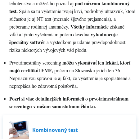
pod názvom kombinovaný
tehotenstva a môžeš ho poznať aj
test.
Spája sa tu vyšetrenie tvojej krvi, podrobný ultrazvuk, ktoré
súčasťou je aj NT test (meranie šijového prejasnenia), a
Všetky informácie
preberanie rodinnej anamnézy.
získané
vyhodnocuje
vďaka týmto vyšetreniam potom dovedna
špeciálny softwér
a výsledkom je udanie pravdepodobnosti
rizika niektorých vývojových vád plodu.
môžu vykonávať len lekári, ktorí
Prvotrimestrálny screening
majú certifikát FMF,
pričom na Slovensku je ich len 36.
Nepriaznivou správou je aj fakt, že vyšetrenie je spoplatnené a
neprepláca ho zdravotná poisťovňa.
Pozri si viac detailnejších informácií o prvotrimestrálnom
screeningu v našom samostatnom článku.
Kombinovaný test