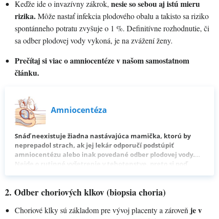
nesie so sebou aj istú mieru
Keďže ide o invazívny zákrok,
rizika.
Môže nastať infekcia plodového obalu a takisto sa riziko
spontánneho potratu zvyšuje o 1 %. Definitívne rozhodnutie, či
sa odber plodovej vody vykoná, je na zvážení ženy.
Prečítaj si viac o amniocentéze v našom samostatnom
článku.
Amniocentéza
Snáď neexistuje žiadna nastávajúca mamička, ktorú by
neprepadol strach, ak jej lekár odporučí podstúpiť
amniocentézu alebo inak povedané odber plodovej vody.
Nejde o rutinné vyšetrenie v tehotenstve, preto si poď
prečítať, ako amniocentéza prebieha, či so sebou nesie
nejaké riziká a kedy sa zvykne vykonávať.
2. Odber choriových klkov (biopsia choria)
je v
Choriové klky sú základom pre vývoj placenty a zároveň