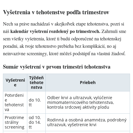
Vyšetrenia v tehotenstve podľa trimestrov
Nech sa práve nachádzaš v akejkoľvek etape tehotenstva, pozri si
kalendár vyšetrení rozdelený po trimestroch.
náš
Zahrnuli sme
sem všetky vyšetrenia, ktoré ti budú odporučené na tehotenskej
poradni, ak tvoje tehotenstvo prebieha bez komplikácií, no aj
neinvazívne screeningy, ktoré môžeš podstúpiť na vlastnú žiadosť.
Sumár vyšetrení v prvom trimestri tehotenstva
Týždeň
Vyšetreni
tehote
Priebeh
e
nstva
Potvrdeni
Odber krvi a ultrazvuk, vylúčenie
e
do 10.
mimomaternicového tehotenstva,
tehotenst
tt
kontrola srdcovej aktivity plodu
va
Prvotrime
od 10.
Rodinná a osobná anamnéza, podrobný
strálny
do 14.
ultrazvuk, vyšetrenie krvi
screening
tt