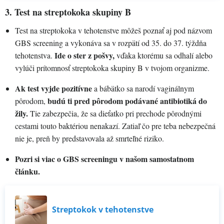
nezvládneš ľavou zadnou. 🙂 Prečítaj si, či je nutné sa naň
3. Test na streptokoka skupiny B
nejako špeciálne pripraviť, prečo sa vlastne vykonáva a čo
presne ťa počas testu čaká.
Test na streptokoka v tehotenstve môžeš poznať aj pod názvom
GBS screening a vykonáva sa v rozpätí od 35. do 37. týždňa
Ide o ster z pošvy,
tehotenstva.
vďaka ktorému sa odhalí alebo
vylúči prítomnosť streptokoka skupiny B v tvojom organizme.
Ak test vyjde pozitívne
a bábätko sa narodí vaginálnym
budú ti pred pôrodom podávané antibiotiká do
pôrodom,
žily.
Tie zabezpečia, že sa dieťatko pri prechode pôrodnými
cestami touto baktériou nenakazí. Zatiaľ čo pre teba nebezpečná
nie je, preň by predstavovala až smrteľné riziko.
Pozri si viac o GBS screeningu v našom samostatnom
článku.
Streptokok v tehotenstve