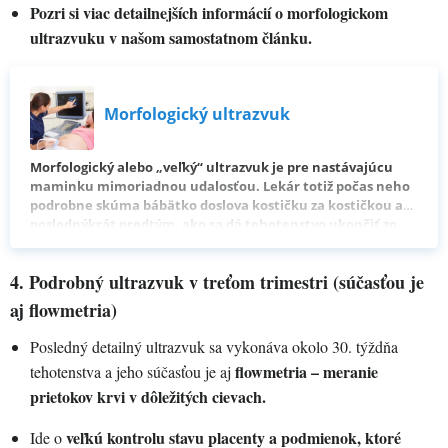
Pozri si viac detailnejších informácií o morfologickom
ultrazvuku v našom samostatnom článku.
Morfologický ultrazvuk
Morfologický alebo „veľký“ ultrazvuk je pre nastávajúcu
maminku mimoriadnou udalosťou. Lekár totiž počas neho
podrobne skúma bábätko doslova kostičku za kostičkou a
poslednýkrát predtým, ako sa dá tehotenstvo ukončiť zo
zdravotných dôvodov, kontroluje, či je všetko v poriadku.
Poď sa spolu s nami pozrieť, ako morfologický ultrazvuk
4. Podrobný ultrazvuk v treťom trimestri (súčasťou je
prebieha a či sa ti oplatí doplatiť si jeho rozšírený variant.
aj flowmetria)
Posledný detailný ultrazvuk sa vykonáva okolo 30. týždňa
flowmetria – meranie
tehotenstva a jeho súčasťou je aj
prietokov krvi v dôležitých cievach.
veľkú kontrolu stavu placenty a podmienok, ktoré
Ide o