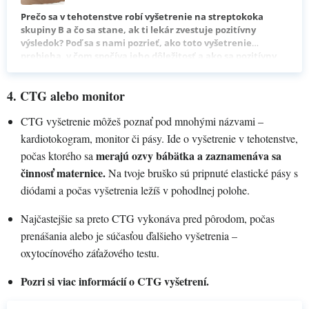
Prečo sa v tehotenstve robí vyšetrenie na streptokoka
skupiny B a čo sa stane, ak ti lekár zvestuje pozitívny
výsledok? Poď sa s nami pozrieť, ako toto vyšetrenie
prebieha, v čom spočíva jeho dôležitosť a ako sa pozitívny
streptokok v tehotenstve lieči.
4. CTG alebo monitor
CTG vyšetrenie môžeš poznať pod mnohými názvami –
kardiotokogram, monitor či pásy. Ide o vyšetrenie v tehotenstve,
merajú ozvy bábätka a zaznamenáva sa
počas ktorého sa
činnosť maternice.
Na tvoje bruško sú pripnuté elastické pásy s
diódami a počas vyšetrenia ležíš v pohodlnej polohe.
Najčastejšie sa preto CTG vykonáva pred pôrodom, počas
prenášania alebo je súčasťou ďalšieho vyšetrenia –
oxytocínového záťažového testu.
Pozri si viac informácií o CTG vyšetrení.