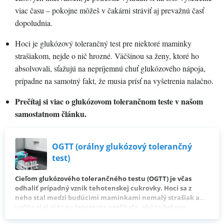
viac času – pokojne môžeš v čakárni stráviť aj prevažnú časť
dopoludnia.
Hoci je glukózový tolerančný test pre niektoré maminky
strašiakom, nejde o nič hrozné. Väčšinou sa ženy, ktoré ho
absolvovali, sťažujú na nepríjemnú chuť glukózového nápoja,
prípadne na samotný fakt, že musia prísť na vyšetrenia nalačno.
Prečítaj si viac o glukózovom tolerančnom teste v našom
samostatnom článku.
OGTT (orálny glukózový tolerančný
test)
Cieľom glukózového tolerančného testu (OGTT) je včas
odhaliť prípadný vznik tehotenskej cukrovky. Hoci sa z
neho stal medzi budúcimi maminkami nemalý strašiak a
určite si si aj ty na internete prečítala, aký to bol pre
niektoré ženy nepríjemný zážitok, neznamená to, že ty ho