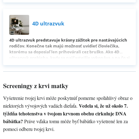
možností, ako si pamiatku na obdobie s bruškom zvečniť, je
aj absolvovanie 3D ultrazvuku. Ako 3D ultrazvuk prebieha,
koľko stojí a kam sa naň objednať, sa dozvieš v našom
článku.
4D ultrazvuk
4D ultrazvuk predstavuje krásny zážitok pre nastávajúcich
rodičov. Konečne tak majú možnosť uvidieť človiečika,
ktorému sa doposiaľ len prihovárali cez bruško. Ako 4D
ultrazvuk prebieha, kedy sa najčastejšie vykonáva a na čo si
dať pozor, ak sa naň budeš objednávať?
Screeningy z krvi matky
Vyšetrenie tvojej krvi môže poskytnúť pomerne spoľahlivý obraz o
Vedela si, že už okolo 7.
niektorých vývojových vadách dieťaťa.
týždňa tehotenstva v tvojom krvnom obehu cirkuluje DNA
bábätka?
Práve vďaka tomu môže byť bábätko vyšetrené len za
pomoci odberu tvojej krvi.