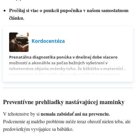
Prečítaj si viac o punkcii pupočníka v našom samostatnom
článku.
Kordocentéza
Prenatálna diagnostika ponúka v dnešnej dobe viacero
možností a akonáhle sa počas bežných vyšetrení v
tehotenstve objavia známky toho, že bábätko v maternici
neprospieva, lekári môžu žene odporučiť aj podstúpenie
invazívneho diagnostického zákroku. Radí sa k nim aj
kordocentéza, teda punkcia pupočníka. Prečo sa dnes
využíva menej ako ostatné indikované tehotenské
vyšetrenia a ako v praxi prebieha?
Preventívne prehliadky nastávajúcej maminky
nemala zabúdať ani na prevenciu.
V tehotenstve by si
Podcenenie aj malého problému môže teraz ohroziť nielen teba, ale
predovšetkým vyvíjajúce sa bábätko.