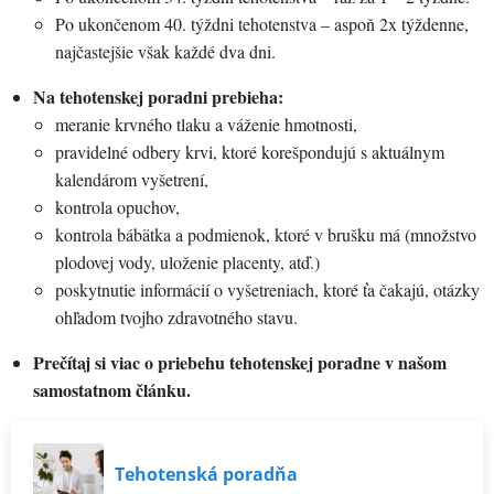
Po ukončenom 40. týždni tehotenstva – aspoň 2x týždenne,
najčastejšie však každé dva dni.
Na tehotenskej poradni prebieha:
meranie krvného tlaku a váženie hmotnosti,
pravidelné odbery krvi, ktoré korešpondujú s aktuálnym
kalendárom vyšetrení,
kontrola opuchov,
kontrola bábätka a podmienok, ktoré v brušku má (množstvo
plodovej vody, uloženie placenty, atď.)
poskytnutie informácií o vyšetreniach, ktoré ťa čakajú, otázky
ohľadom tvojho zdravotného stavu.
Prečítaj si viac o priebehu tehotenskej poradne v našom
samostatnom článku.
Tehotenská poradňa