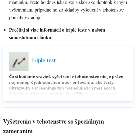
maminku. Preto ho dnes lekári volia skôr ako doplnok k iným
vyšetreniam, prípadne ho zo skladby vyšetrení v tehotenstve
pomaly vyraďujú.
Prečítaj si viac informácií o triple teste v našom
samostatnom článku.
Triple test
Čo si budeme vravieť, vyšetrení v tehotenstve nie je práve
najmenej. K jednoduchému zorientovaniu, aké testy,
ultrazvuky a screeningy ťa v nasledujúcich mesiacoch
čakajú, neprispieva ani fakt, že väčšina vyšetrení nesie
odborný názov. Jedným z nich je napríklad aj triple test. Poď
si prečítať, čo to triple test vlastne je, ako prebieha a prečo
je pre niektoré ženy zbytočným strašiakom.
Vyšetrenia v tehotenstve so špeciálnym
zameraním