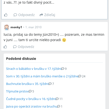
z vás..??. je to fakt divný pocit...
Odpovedz
Zdieľaj
monky1
•
1. mar 2010
lucia, pridaj sa do temy Jún2010=) .... pozeram, ze mas termin
v juni .... tam ti urcite niekto poradi
Odpovedz
Podobné diskusie
Strach o bábätko v brušku v 17. týždni
9
Som v 30. týždni a mám bruško menšie o 2 týždne
24
Buchnutie bruška v 35. týždni
7
Tŕpnutie prstov
5
Čudné pocity v brušku v 16. týždni
11
Jazva po operácii zrastov na bruchu
1