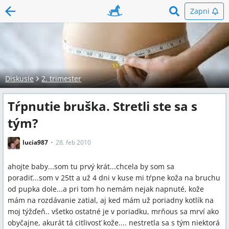
Zapni
Diskusie
2. trimester
Tŕpnutie bruška. Stretli ste sa s
tým?
lucia987
28. feb 2010
ahojte baby...som tu prvý krát...chcela by som sa
poradiť...som v 25tt a už 4 dni v kuse mi tŕpne koža na bruchu
od pupka dole...a pri tom ho nemám nejak napnuté, kože
mám na rozdávanie zatial, aj ked mám už poriadny kotlík na
moj týžďeň.. všetko ostatné je v poriadku, mrňous sa mrví ako
obyčajne, akurát tá citlivosť kože.... nestretla sa s tým niektorá