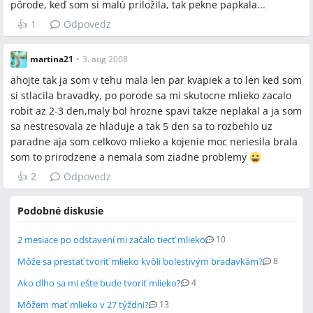
pôrode, keď som si malú priložila, tak pekne papkala...
👍
1
Odpovedz
martina21
•
3. aug 2008
ahojte tak ja som v tehu mala len par kvapiek a to len ked som
si stlacila bravadky, po porode sa mi skutocne mlieko zacalo
robit az 2-3 den,maly bol hrozne spavi takze neplakal a ja som
sa nestresovala ze hladuje a tak 5 den sa to rozbehlo uz
paradne aja som celkovo mlieko a kojenie moc neriesila brala
som to prirodzene a nemala som ziadne problemy
👍
2
Odpovedz
Podobné diskusie
2 mesiace po odstavení mi začalo tiecť mlieko
10
Môže sa prestať tvoriť mlieko kvôli bolestivým bradavkám?
8
Ako dlho sa mi ešte bude tvoriť mlieko?
4
Môžem mať mlieko v 27 týždni?
13