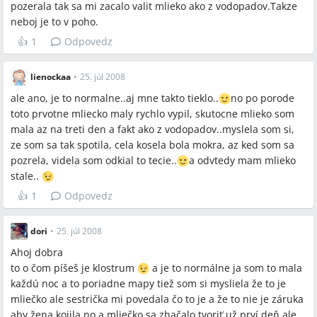
pozerala tak sa mi zacalo valit mlieko ako z vodopadov.Takze
neboj je to v poho.
👍
1
Odpovedz
lienockaa
•
25. júl 2008
ale ano, je to normalne..aj mne takto tieklo..
no po porode
toto prvotne mliecko maly rychlo vypil, skutocne mlieko som
mala az na treti den a fakt ako z vodopadov..myslela som si,
ze som sa tak spotila, cela kosela bola mokra, az ked som sa
pozrela, videla som odkial to tecie..
a odvtedy mam mlieko
stale..
👍
1
Odpovedz
dori
•
25. júl 2008
Ahoj dobra
to o čom píšeš je klostrum
a je to normálne ja som to mala
každú noc a to poriadne mapy tiež som si mysliela že to je
mliečko ale sestrička mi povedala čo to je a že to nie je záruka
aby žena kojila no a mliečko sa zhačalo tvoriť už prví deň ale