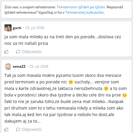
Zisti viac o svojom tehotenstve:
Tehotenstvo týždeň po týždni
.
Nepoznáš
týždeň tehotenstva? Vypočítaj si ho v
Tehotenskej kalkulačke
.
gurti
•
25. júl 2008
ja som mala mlieko az na treti den po porode...doslova cez
noc sa mi naliali prsia
Odpovedz
xena22
•
25. júl 2008
Tak ja som mavala mokre pyzamo tusim skoro dva mesiace
pred terminom a po porode nic
suchoty... verejne som
mala v karte zdravotnej,ze laktacia nerozbehnuta
a to som
bola v porodnici skoro dva tyzdne a decko cele dni na prse
fakt to nie je zaruka toho,ze bude zena mat mlieko...Naopak
pri druhom som to v tehu nemavala nikdy a mlieka som ako
tak mala,aj ked len na par tyzdnov a nebolo ho dost,ale
dakujem aj za to...
Odpovedz