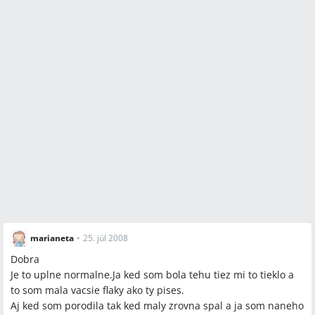
marianeta
•
25. júl 2008
Dobra
Je to uplne normalne.Ja ked som bola tehu tiez mi to tieklo a
to som mala vacsie flaky ako ty pises.
Aj ked som porodila tak ked maly zrovna spal a ja som naneho