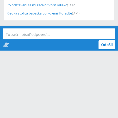
Po odstavení sa mi začalo tvoriť mlieko
12
Riedka stolica bábätka po kojení? Poraďte
28
Odošli