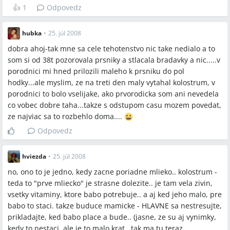
👍
1
Odpovedz
hubka
•
25. júl 2008
dobra ahoj-tak mne sa cele tehotenstvo nic take nedialo a to
som si od 38t pozorovala prsniky a stlacala bradavky a nic.....v
porodnici mi hned prilozili maleho k prsniku do pol
hodky...ale myslim, ze na treti den maly vytahal kolostrum, v
porodnici to bolo vselijake, ako prvorodicka som ani nevedela
co vobec dobre taha...takze s odstupom casu mozem povedat,
ze najviac sa to rozbehlo doma....
Odpovedz
hviezda
•
25. júl 2008
no, ono to je jedno, kedy zacne poriadne mlieko.. kolostrum -
teda to "prve mliecko" je strasne dolezite.. je tam vela zivin,
vsetky vitaminy, ktore babo potrebuje.. a aj ked jeho malo, pre
babo to staci. takze buduce mamicke - HLAVNE sa nestresujte,
prikladajte, ked babo place a bude.. (jasne, ze su aj vynimky,
kedy to nestaci, ale je to malo krat.. tak ma tu teraz