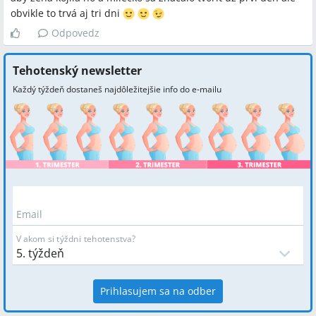
obvikle to trvá aj tri dni
Odpovedz
Tehotenský newsletter
Každý týždeň dostaneš najdôležitejšie info do e-mailu
Email
V akom si týždni tehotenstva?
Prihlasujem sa na odber