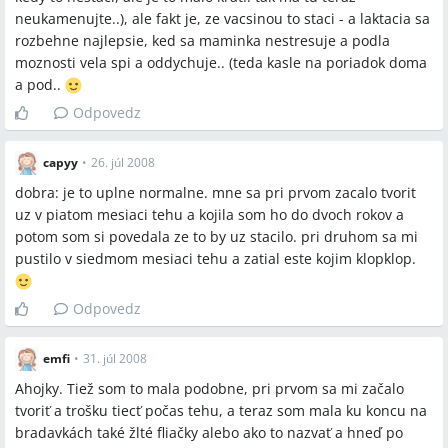
neukamenujte..), ale fakt je, ze vacsinou to staci - a laktacia sa
rozbehne najlepsie, ked sa maminka nestresuje a podla
moznosti vela spi a oddychuje.. (teda kasle na poriadok doma
a pod..
Odpovedz
capyy
•
26. júl 2008
dobra: je to uplne normalne. mne sa pri prvom zacalo tvorit
uz v piatom mesiaci tehu a kojila som ho do dvoch rokov a
potom som si povedala ze to by uz stacilo. pri druhom sa mi
pustilo v siedmom mesiaci tehu a zatial este kojim klopklop.
Odpovedz
emfi
•
31. júl 2008
Ahojky. Tiež som to mala podobne, pri prvom sa mi začalo
tvoriť a trošku tiecť počas tehu, a teraz som mala ku koncu na
bradavkách také žlté fliačky alebo ako to nazvať a hneď po