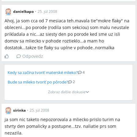
danielkapo
•
25. júl 2008
Ahoj, ja som cca od 7 mesiaca teh.mavala tie"mokre flaky" na
obleceni...po porode (rodila som sekciou) som malu neustale
prikladala a nic...az siesty den po porode ked sme uz isli
domov sa mliecko v pohode roztieklo...a mam ho
dostatok...takze tie flaky su uplne v pohode..normalka
Odpovedz
Kedy sa začína tvoriť materské mlieko?
4
Bude sa mlieko tvoriť po pôrode?
2
Zobraz ďalšie diskusie
sirinka
•
25. júl 2008
ja som nic taketo nepozorovala a mliecko prislo turim na
stvrty den pomalicky a postupne...tzv. naliatie prs som
nezazila.