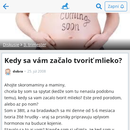
Zapni
Diskusie
3. trimester
Kedy sa vám začalo tvoriť mlieko?
dobra
25. júl 2008
Ahojte skoromaminy a maminy,
chcela by som sa spytat (kedže som tu nenasla podobnu
temu), kedy sa vam zacalo tvorit mlieko? Este pred porodom,
alebo az po nom?
Som v 38tt, a na bradavkach sa mi denne od 5-6 mesiaca
tvoria žlté hrudky - vraj sa prsniky pripravuju vplyvom
hormonov na buduce kojenie.
Stavalo sa to aj vam? Navyše som si všimla, ze ked som v