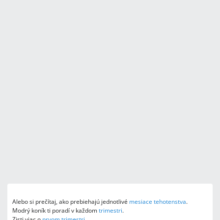
Alebo si prečítaj, ako prebiehajú jednotlivé
mesiace tehotenstva
.
Modrý koník ti poradí v každom
trimestri
.
Zisti viac o
prvom trimestri
.