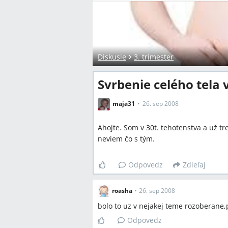
Diskusie
3. trimester
Svrbenie celého tela 
maja31
26. sep 2008
Ahojte. Som v 30t. tehotenstva a už tr
neviem čo s tým.
Odpovedz
Zdieľaj
roasha
•
26. sep 2008
bolo to uz v nejakej teme rozoberane
Odpovedz