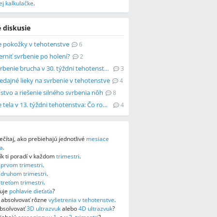
j kalkulačke
.
 diskusie
e pokožky v tehotenstve
6
rniť svrbenie po holení?
2
Môže svrbenie brucha v 30. týždni tehotenstva signalizovať alergiu?
3
edajné lieky na svrbenie v tehotenstve
4
tvo a riešenie silného svrbenia nôh
8
Svrbenie tela v 13. týždni tehotenstva: Čo robiť?
4
ečítaj, ako prebiehajú jednotlivé
mesiace
a
.
k ti poradí v každom
trimestri
.
o
prvom trimestri
.
o
druhom trimestri
.
o
treťom trimestri
.
ťuje
pohlavie dieťaťa
?
e absolvovať rôzne
vyšetrenia v tehotenstve
.
absolvovať
3D ultrazvuk
alebo
4D ultrazvuk
?