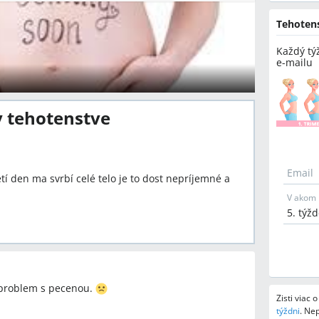
Tehoten
Každý tý
e-mailu
v tehotenstve
Email
etí den ma svrbí celé telo je to dost nepríjemné a
V akom 
,problem s pecenou.
Zisti viac 
týždni
.
Nep