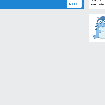
A ako pre
Odošli
Aké môžu 