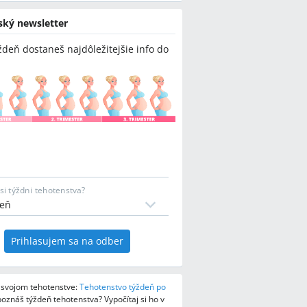
ský newsletter
ždeň dostaneš najdôležitejšie info do
si týždni tehotenstva?
Prihlasujem sa na odber
o svojom tehotenstve:
Tehotenstvo týždeň po
oznáš týždeň tehotenstva? Vypočítaj si ho v