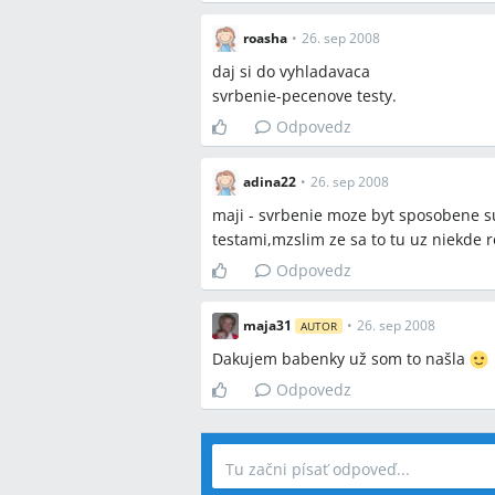
roasha
•
26. sep 2008
daj si do vyhladavaca
svrbenie-pecenove testy.
Odpovedz
adina22
•
26. sep 2008
maji - svrbenie moze byt sposobene 
testami,mzslim ze sa to tu uz niekde 
Odpovedz
maja31
•
26. sep 2008
AUTOR
Dakujem babenky už som to našla
Odpovedz