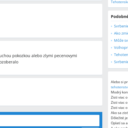
Tehotenske
Podobné
Svrbeni
Ako zmie
Voľnopr
Tehotens
suchou pokozkou alebo zlymi pecenovymi
rozoberalo
Alebo si pr
tehotenstv
Modrý koní
Zisti viac 
Zisti viac 
Zisti viac 
Ako sa zis
Dôležité j
Oplatí sa 