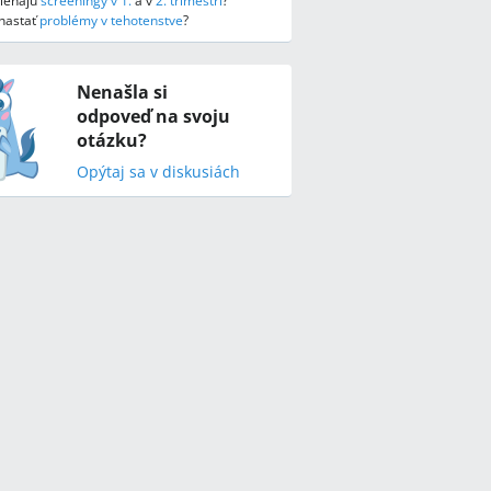
biehajú
screeningy v 1.
a v
2. trimestri
?
nastať
problémy v tehotenstve
?
Nenašla si
odpoveď na svoju
otázku?
Opýtaj sa v diskusiách