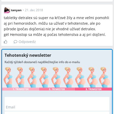
tanyan
•
21. dec 2018
tabletky detralex sú super na kŕčové žily a mne veľmi pomohli
aj pri hemoroidoch. môžu sa užívať v tehotenstve, ale po
pôrode (počas dojčenia) nie je vhodné užívať detralex.
gél Hemostop sa môže aj počas tehotenstva a aj pri dojčení.
Odpovedz
Tehotenský newsletter
Každý týždeň dostaneš najdôležitejšie info do e-mailu
Email