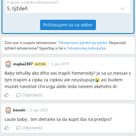
V akom si týždni tehotenstva?
Prihlasujem sa na odber
Zisti viac o svojom tehotenstve:
Tehotenstvo týždeň po týždni
.
Nepoznáš
týždeň tehotenstva? Vypočítaj si ho v
Tehotenskej kalkulačke
.
majka2307
•
3. jan 2019
AUTOR
Baby tehulky ako dlho vas trapili hemeroidy? Ja sa uz.mesiax s
tym trapim a cipka za cipkou ale neustupuje
asi budem
musiet navstivit chirurga alebi teda neviem akehoho dr
Odpovedz
benshi
•
5. apr 2021
caute baby.. ten detralex sa da kupit iba na predpis?
Odpovedz