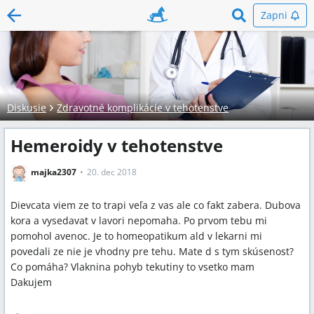
Zapni
Diskusie
Zdravotné komplikácie v tehotenstve
Hemeroidy v tehotenstve
majka2307
20. dec 2018
Dievcata viem ze to trapi veľa z vas ale co fakt zabera. Dubova
kora a vysedavat v lavori nepomaha. Po prvom tebu mi
pomohol avenoc. Je to homeopatikum ald v lekarni mi
povedali ze nie je vhodny pre tehu. Mate d s tym skúsenost?
Co pomáha? Vlaknina pohyb tekutiny to vsetko mam
Dakujem