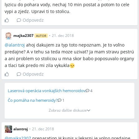
lyzicu do pohara vody, nechaj 10 min postat a potom to cele
vypi a zjedz. Upravi ti to stolicu.
Odpovedz
majka2307
•
21. dec 2018
AUTOR
@
alantroj
ahoj dakujem za typ toto nepoznam. Je to voľno
predajne? A v tehu sa teda moze uzivat? Ja mam stravu pestrú
a ani problem so stolicou u mna skor babo poposuvalo organy
a tlaci tak predo mi zila vykukla
Odpovedz
Laserová operácia vonkajších hemoroidov
4
Čo pomáha na hemeroidy?
1
Zobraz ďalšie diskusie
alantroj
•
21. dec 2018
@
majka2307
preparation H kupis v lekarni je volno predajne