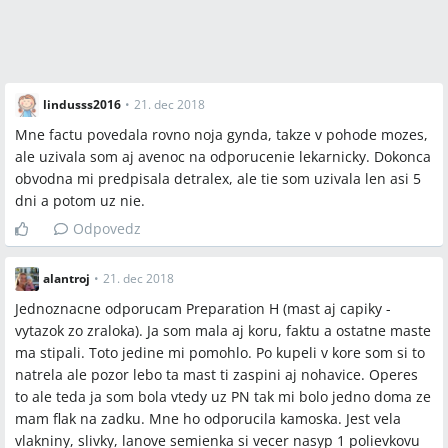
lindusss2016
•
21. dec 2018
Mne factu povedala rovno noja gynda, takze v pohode mozes,
ale uzivala som aj avenoc na odporucenie lekarnicky. Dokonca
obvodna mi predpisala detralex, ale tie som uzivala len asi 5
dni a potom uz nie.
Odpovedz
alantroj
•
21. dec 2018
Jednoznacne odporucam Preparation H (mast aj capiky -
vytazok zo zraloka). Ja som mala aj koru, faktu a ostatne maste
ma stipali. Toto jedine mi pomohlo. Po kupeli v kore som si to
natrela ale pozor lebo ta mast ti zaspini aj nohavice. Operes
to ale teda ja som bola vtedy uz PN tak mi bolo jedno doma ze
mam flak na zadku. Mne ho odporucila kamoska. Jest vela
vlakniny, slivky, lanove semienka si vecer nasyp 1 polievkovu