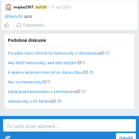
majka2307
•
5. apr 2021
AUTOR
@
benshi
ano
Odpovedz
Podobné diskusie
Poraďte niečo účinné na hemoroidy v tehotenstve
22
Ako liečiť hemoroidy, keď ešte dojčím?
5
K akému lekárovi mám ísť so zlatou žilou?
25
Ako na hemeroidy?
5
Zatláčanie hemeroidov v tehotenstve
13
Hemeroidy a ich liečenie
39
Odošli