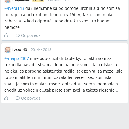
@
iveta143
dakujem.mne sa po porode urobili a dlho som sa
potrapila a pri druhom tehu uu v 19t. Aj faktu som mala
zaberala. A ked odporučil tebe dr tak uskodit to hadam
nemôže
Odpovedz
iveta143
•
20. dec 2018
@
majka2307
mne odporucil dr tabletky, to faktu som sa
rozhodla nasadit si sama, lebo na nete som citala diskusiu
nejaku, co porodna asistentka radila, tak ze vraj sa moze...ale
to som fakt len minimum davala len vecer, ked som isla
spat...ja som to mala strasne, ani sadnut som si nemohla,a
chodit uz vobec nie...tak preto som zvolila taketo riesenie...
Odpovedz