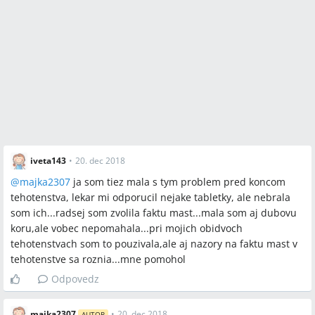
iveta143
•
20. dec 2018
@
majka2307
ja som tiez mala s tym problem pred koncom
tehotenstva, lekar mi odporucil nejake tabletky, ale nebrala
som ich...radsej som zvolila faktu mast...mala som aj dubovu
koru,ale vobec nepomahala...pri mojich obidvoch
tehotenstvach som to pouzivala,ale aj nazory na faktu mast v
tehotenstve sa roznia...mne pomohol
Odpovedz
majka2307
•
20. dec 2018
AUTOR