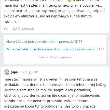
mam doniest tiež,len mam teraz gynekologa na dovolenke...
Len mi to trochu zo strany mojej priamej nadriadenej pripadá
ako pekný alibizmus...nič mi nepovie,čo si nezistím,to
neviem...
Odpovedz
Ako zvýšiť plat prácou v chemickom priemysle?
14
Zamestnávateľ mi nechce umožniť inú prácu počas tehotenstva
17
Zobraz ďalšie diskusie
gapa
•
17. aug 2008
mne stačil napísaný list s uvedením, že som tehotná a že
prikladám potvrdenie o tehotenstve - kopiu tehotenskej knižky
(prefotila som stanu s mojimi údajmi a ich pečiatkou).
Ak chcú aj potvrdenie, asi im ide o čas a jeho naťahovanie.
Nezabudni si dať potvrdiť prevzatie, vrátane dátumu
prevzatia na kopiu tohto potvrdenia. Bez toho v prípade