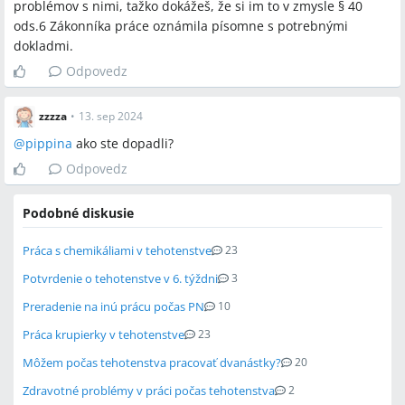
problémov s nimi, tažko dokážeš, že si im to v zmysle § 40
ods.6 Zákonníka práce oznámila písomne s potrebnými
dokladmi.
Odpovedz
zzzza
•
13. sep 2024
@
pippina
ako ste dopadli?
Odpovedz
Podobné diskusie
Práca s chemikáliami v tehotenstve
23
Potvrdenie o tehotenstve v 6. týždni
3
Preradenie na inú prácu počas PN
10
Práca krupierky v tehotenstve
23
Môžem počas tehotenstva pracovať dvanástky?
20
Zdravotné problémy v práci počas tehotenstva
2