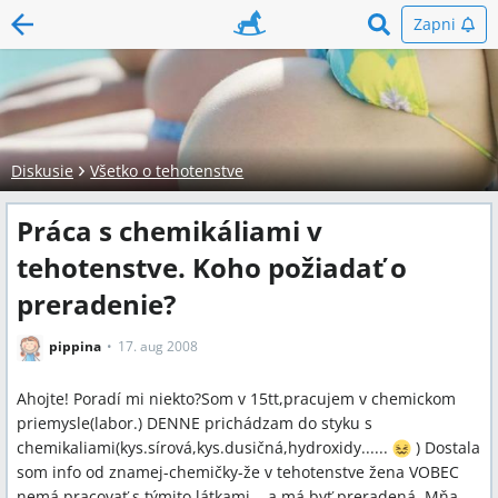
Zapni
Diskusie
Všetko o tehotenstve
Práca s chemikáliami v
tehotenstve. Koho požiadať o
preradenie?
pippina
17. aug 2008
Ahojte! Poradí mi niekto?Som v 15tt,pracujem v chemickom
priemysle(labor.) DENNE prichádzam do styku s
chemikaliami(kys.sírová,kys.dusičná,hydroxidy......
) Dostala
som info od znamej-chemičky-že v tehotenstve žena VOBEC
nemá pracovať s týmito látkami....a má byť preradená. Mňa