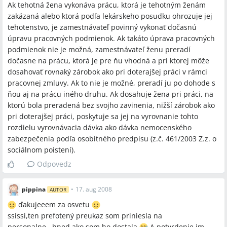
Ak tehotná žena vykonáva prácu, ktorá je tehotným ženám
zakázaná alebo ktorá podľa lekárskeho posudku ohrozuje jej
tehotenstvo, je zamestnávateľ povinný vykonať dočasnú
úpravu pracovných podmienok. Ak takáto úprava pracovných
podmienok nie je možná, zamestnávateľ ženu preradí
dočasne na prácu, ktorá je pre ňu vhodná a pri ktorej môže
dosahovať rovnaký zárobok ako pri doterajšej práci v rámci
pracovnej zmluvy. Ak to nie je možné, preradí ju po dohode s
ňou aj na prácu iného druhu. Ak dosahuje žena pri práci, na
ktorú bola preradená bez svojho zavinenia, nižší zárobok ako
pri doterajšej práci, poskytuje sa jej na vyrovnanie tohto
rozdielu vyrovnávacia dávka ako dávka nemocenského
zabezpečenia podľa osobitného predpisu (z.č. 461/2003 Z.z. o
sociálnom poistení).
Odpovedz
pippina
•
17. aug 2008
AUTOR
ďakujeeem za osvetu
ssissi,ten prefotený preukaz som priniesla na
personalne...hned ako som ho dostala
A potvrdenie im