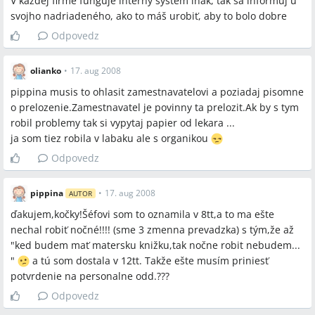
V každej firme funguje interný systém inak, tak sa informuj u
svojho nadriadeného, ako to máš urobiť, aby to bolo dobre
Odpovedz
olianko
•
17. aug 2008
pippina musis to ohlasit zamestnavatelovi a poziadaj pisomne
o prelozenie.Zamestnavatel je povinny ta prelozit.Ak by s tym
robil problemy tak si vypytaj papier od lekara ...
ja som tiez robila v labaku ale s organikou
Odpovedz
pippina
•
17. aug 2008
AUTOR
ďakujem,kočky!Šéfovi som to oznamila v 8tt,a to ma ešte
nechal robiť nočné!!!! (sme 3 zmenna prevadzka) s tým,že až
"ked budem mať matersku knižku,tak nočne robit nebudem...
"
a tú som dostala v 12tt. Takže ešte musím priniesť
potvrdenie na personalne odd.???
Odpovedz