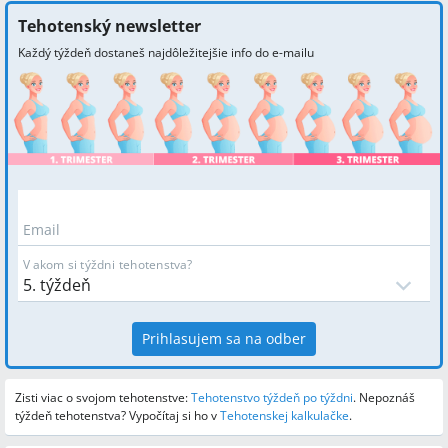
Tehotenský newsletter
Každý týždeň dostaneš najdôležitejšie info do e-mailu
Email
V akom si týždni tehotenstva?
Prihlasujem sa na odber
Zisti viac o svojom tehotenstve:
Tehotenstvo týždeň po týždni
.
Nepoznáš
týždeň tehotenstva? Vypočítaj si ho v
Tehotenskej kalkulačke
.