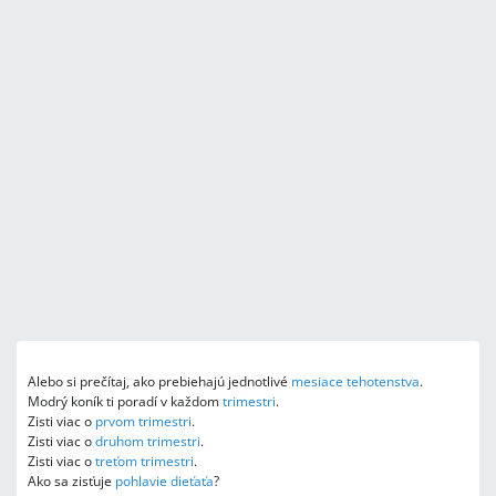
Alebo si prečítaj, ako prebiehajú jednotlivé
mesiace tehotenstva
.
Modrý koník ti poradí v každom
trimestri
.
Zisti viac o
prvom trimestri
.
Zisti viac o
druhom trimestri
.
Zisti viac o
treťom trimestri
.
Ako sa zisťuje
pohlavie dieťaťa
?