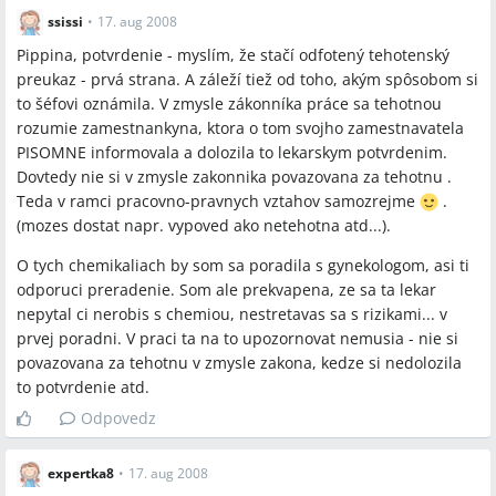
ssissi
•
17. aug 2008
Pippina, potvrdenie - myslím, že stačí odfotený tehotenský
preukaz - prvá strana. A záleží tiež od toho, akým spôsobom si
to šéfovi oznámila. V zmysle zákonníka práce sa tehotnou
rozumie zamestnankyna, ktora o tom svojho zamestnavatela
PISOMNE informovala a dolozila to lekarskym potvrdenim.
Dovtedy nie si v zmysle zakonnika povazovana za tehotnu .
Teda v ramci pracovno-pravnych vztahov samozrejme
.
(mozes dostat napr. vypoved ako netehotna atd...).
O tych chemikaliach by som sa poradila s gynekologom, asi ti
odporuci preradenie. Som ale prekvapena, ze sa ta lekar
nepytal ci nerobis s chemiou, nestretavas sa s rizikami... v
prvej poradni. V praci ta na to upozornovat nemusia - nie si
povazovana za tehotnu v zmysle zakona, kedze si nedolozila
to potvrdenie atd.
Odpovedz
expertka8
•
17. aug 2008