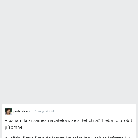
jaduska
•
17. aug 2008
A oznámila si zamestnávateľovi, že si tehotná? Treba to urobiť
písomne.