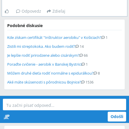
Odpovedz
Zdieľaj
Podobné diskusie
Kde získam certifikát "Inštruktor aerobiku" v Košiciach?
1
Zistili mi streptokoka. Ako budem rodiť?
14
Je lepšie rodiť prirodzene alebo cisárskym?
66
Poraďte cvičenie - aerobik v Banskej Bystrici
1
Môžem druhé dieťa rodiť normálne s epidurálkou?
8
Aké máte skúsenosti s pôrodnicou Bojnice?
1536
Odošli