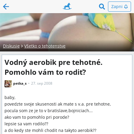
Zapni
Diskusie
Všetko o tehotenstve
Vodný aerobik pre tehotné.
Pomohlo vám to rodiť?
petka_s
27. sep 2008
baby,
povedzte svoje skusenosti ak mate s v.a. pre tehotne,
pocula som ze je to v bratislave,bojniciach...
ako vam to pomohlo pri porode?
lepsie sa vam rodilo??
a do kedy ste mohli chodit na takyto aerobik??