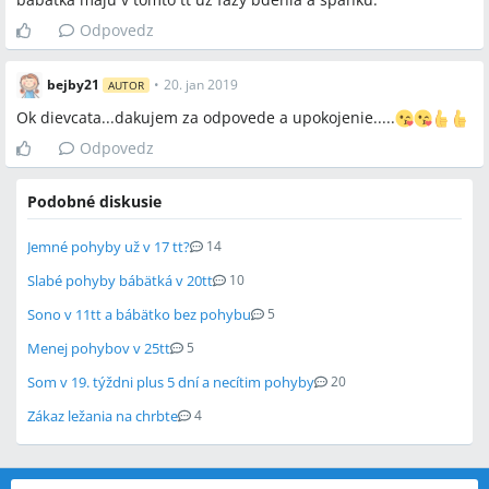
Odpovedz
bejby21
•
20. jan 2019
AUTOR
Ok dievcata...dakujem za odpovede a upokojenie.....
Odpovedz
Podobné diskusie
Jemné pohyby už v 17 tt?
14
Slabé pohyby bábätká v 20tt
10
Sono v 11tt a bábätko bez pohybu
5
Menej pohybov v 25tt
5
Som v 19. týždni plus 5 dní a necítim pohyby
20
Zákaz ležania na chrbte
4