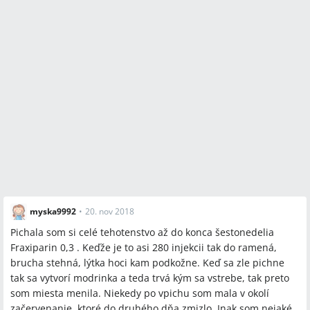
myska9992
•
20. nov 2018
Pichala som si celé tehotenstvo až do konca šestonedelia
Fraxiparin 0,3 . Keďže je to asi 280 injekcii tak do ramená,
brucha stehná, lýtka hoci kam podkožne. Keď sa zle pichne
tak sa vytvorí modrinka a teda trvá kým sa vstrebe, tak preto
som miesta menila. Niekedy po vpichu som mala v okolí
začervenanie, ktoré do druhého dňa zmizlo. Inak som nejaké