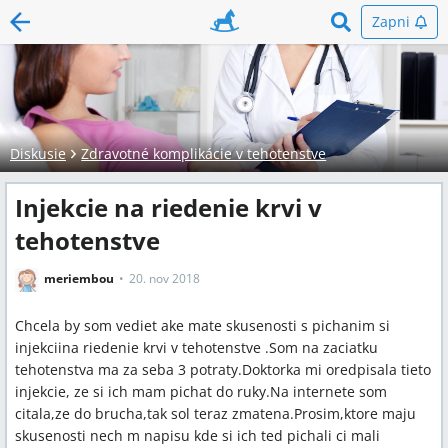
Zapni
Diskusie
Zdravotné komplikácie v tehotenstve
Injekcie na riedenie krvi v
tehotenstve
meriembou
20. nov 2018
Chcela by som vediet ake mate skusenosti s pichanim si
injekciina riedenie krvi v tehotenstve .Som na zaciatku
tehotenstva ma za seba 3 potraty.Doktorka mi oredpisala tieto
injekcie, ze si ich mam pichat do ruky.Na internete som
citala,ze do brucha,tak sol teraz zmatena.Prosim,ktore maju
skusenosti nech m napisu kde si ich ted pichali ci mali