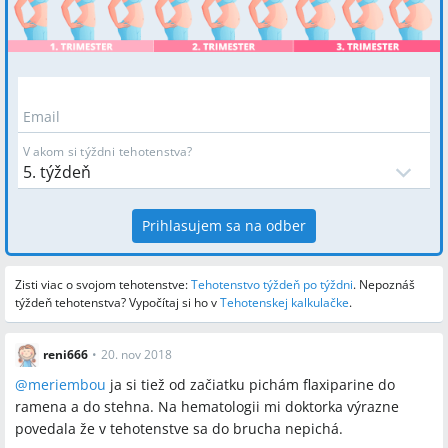
Email
V akom si týždni tehotenstva?
Prihlasujem sa na odber
Zisti viac o svojom tehotenstve:
Tehotenstvo týždeň po týždni
.
Nepoznáš
týždeň tehotenstva? Vypočítaj si ho v
Tehotenskej kalkulačke
.
reni666
•
20. nov 2018
@
meriembou
ja si tiež od začiatku pichám flaxiparine do
ramena a do stehna. Na hematologii mi doktorka výrazne
povedala že v tehotenstve sa do brucha nepichá.