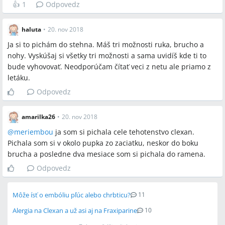
👍
1
Odpovedz
haluta
•
20. nov 2018
Ja si to pichám do stehna. Máš tri možnosti ruka, brucho a
nohy. Vyskúšaj si všetky tri možnosti a sama uvidíš kde ti to
bude vyhovovať. Neodporúčam čítať veci z netu ale priamo z
letáku.
Odpovedz
amarilka26
•
20. nov 2018
@
meriembou
ja som si pichala cele tehotenstvo clexan.
Pichala som si v okolo pupka zo zaciatku, neskor do boku
brucha a posledne dva mesiace som si pichala do ramena.
Odpovedz
Môže ísť o embóliu pľúc alebo chrbticu?
11
Alergia na Clexan a už asi aj na Fraxiparine
10