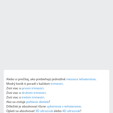
Alebo si prečítaj, ako prebiehajú jednotlivé
mesiace tehotenstva
.
Modrý koník ti poradí v každom
trimestri
.
Zisti viac o
prvom trimestri
.
Zisti viac o
druhom trimestri
.
Zisti viac o
treťom trimestri
.
Ako sa zisťuje
pohlavie dieťaťa
?
Dôležité je absolvovať rôzne
vyšetrenia v tehotenstve
.
Oplatí sa absolvovať
3D ultrazvuk
alebo
4D ultrazvuk
?