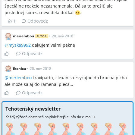
špeciálne reakcie nezaznamenala. Dá sa to prežiť, ale
poslednej som sa nevedela dočkať
.
👍
1
Odpovedz
meriembou
•
20. nov 2018
AUTOR
@
myska9992
dakujem velmi pekne
Odpovedz
ikonica
•
20. nov 2018
@
meriembou
fraxiparin, clexan sa zvycajne do brucha picha
ale moze sa aj do ramena, pleca...
Odpovedz
Tehotenský newsletter
Každý týždeň dostaneš najdôležitejšie info do e-mailu