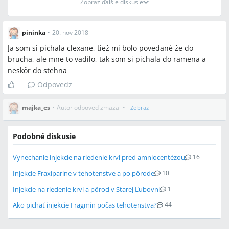
Zobraz ďalšie diskusie
pininka
•
20. nov 2018
Ja som si pichala clexane, tiež mi bolo povedané že do
brucha, ale mne to vadilo, tak som si pichala do ramena a
neskôr do stehna
Odpovedz
majka_es
•
Autor odpoveď zmazal
•
Zobraz
Podobné diskusie
Vynechanie injekcie na riedenie krvi pred amniocentézou
16
Injekcie Fraxiparine v tehotenstve a po pôrode
10
Injekcie na riedenie krvi a pôrod v Starej Ľubovni
1
Ako pichať injekcie Fragmin počas tehotenstva?
44