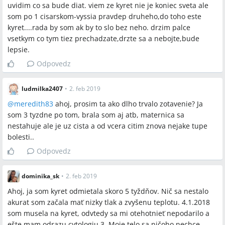
uvidim co sa bude diat. viem ze kyret nie je koniec sveta ale
som po 1 cisarskom-vyssia pravdep druheho,do toho este
kyret....rada by som ak by to slo bez neho. drzim palce
vsetkym co tym tiez prechadzate,drzte sa a nebojte,bude
lepsie.
Odpovedz
ludmilka2407
•
2. feb 2019
@
meredith83
ahoj, prosim ta ako dlho trvalo zotavenie? Ja
som 3 tyzdne po tom, brala som aj atb, maternica sa
nestahuje ale je uz cista a od vcera citim znova nejake tupe
bolesti..
Odpovedz
dominika_sk
•
2. feb 2019
Ahoj, ja som kyret odmietala skoro 5 tyždňov. Nič sa nestalo
akurat som začala mať nizky tlak a zvyšenu teplotu. 4.1.2018
som musela na kyret, odvtedy sa mi otehotnieť nepodarilo a
ešte mam odrazu cytologiu 3. Moje telo sa ničoho nechce