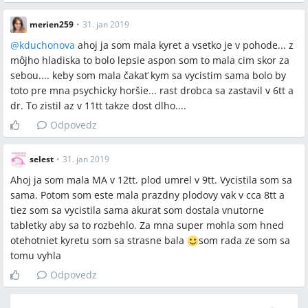
merien259
•
31. jan 2019
@
kduchonova
ahoj ja som mala kyret a vsetko je v pohode... z
môjho hladiska to bolo lepsie aspon som to mala cim skor za
sebou.... keby som mala čakať kym sa vycistim sama bolo by
toto pre mna psychicky horšie... rast drobca sa zastavil v 6tt a
dr. To zistil az v 11tt takze dost dlho....
Odpovedz
selest
•
31. jan 2019
Ahoj ja som mala MA v 12tt. plod umrel v 9tt. Vycistila som sa
sama. Potom som este mala prazdny plodovy vak v cca 8tt a
tiez som sa vycistila sama akurat som dostala vnutorne
tabletky aby sa to rozbehlo. Za mna super mohla som hned
otehotniet kyretu som sa strasne bala
som rada ze som sa
tomu vyhla
Odpovedz