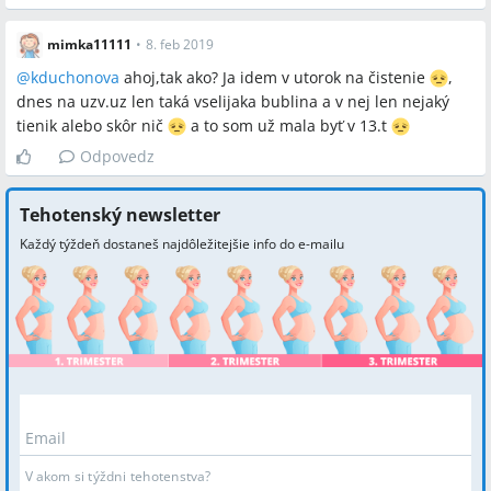
mimka11111
•
8. feb 2019
@
kduchonova
ahoj,tak ako? Ja idem v utorok na čistenie
,
dnes na uzv.uz len taká vselijaka bublina a v nej len nejaký
tienik alebo skôr nič
a to som už mala byť v 13.t
Odpovedz
Tehotenský newsletter
Každý týždeň dostaneš najdôležitejšie info do e-mailu
Email
V akom si týždni tehotenstva?