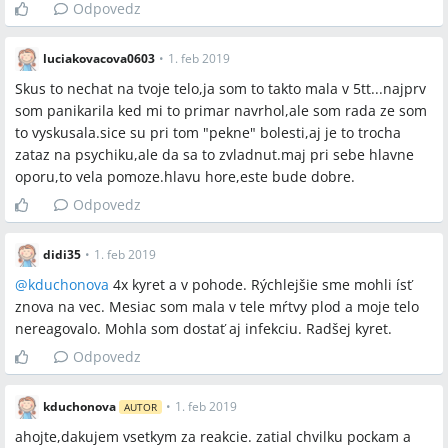
Odpovedz
luciakovacova0603
•
1. feb 2019
Skus to nechat na tvoje telo,ja som to takto mala v 5tt...najprv
som panikarila ked mi to primar navrhol,ale som rada ze som
to vyskusala.sice su pri tom "pekne" bolesti,aj je to trocha
zataz na psychiku,ale da sa to zvladnut.maj pri sebe hlavne
oporu,to vela pomoze.hlavu hore,este bude dobre.
Odpovedz
didi35
•
1. feb 2019
@
kduchonova
4x kyret a v pohode. Rýchlejšie sme mohli ísť
znova na vec. Mesiac som mala v tele mŕtvy plod a moje telo
nereagovalo. Mohla som dostať aj infekciu. Radšej kyret.
Odpovedz
kduchonova
•
1. feb 2019
AUTOR
ahojte,dakujem vsetkym za reakcie. zatial chvilku pockam a