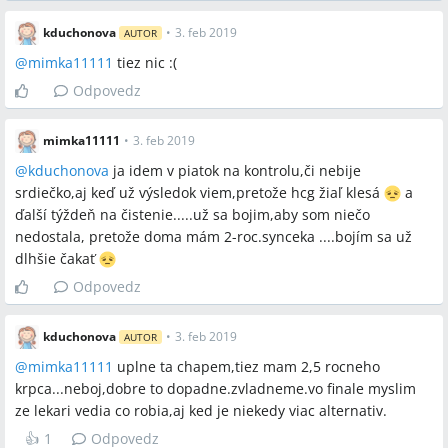
kduchonova
•
3. feb 2019
AUTOR
@
mimka11111
tiez nic :(
Odpovedz
mimka11111
•
3. feb 2019
@
kduchonova
ja idem v piatok na kontrolu,či nebije
srdiečko,aj keď už výsledok viem,pretože hcg žiaľ klesá
a
ďalší týždeň na čistenie.....už sa bojim,aby som niečo
nedostala, pretože doma mám 2-roc.synceka ....bojím sa už
dlhšie čakať
Odpovedz
kduchonova
•
3. feb 2019
AUTOR
@
mimka11111
uplne ta chapem,tiez mam 2,5 rocneho
krpca...neboj,dobre to dopadne.zvladneme.vo finale myslim
ze lekari vedia co robia,aj ked je niekedy viac alternativ.
👍
1
Odpovedz