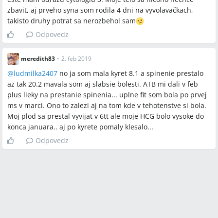
zbaviť, aj prveho syna som rodila 4 dni na vyvolavačkach,
takisto druhy potrat sa nerozbehol sam
Odpovedz
meredith83
•
2. feb 2019
@
ludmilka2407
no ja som mala kyret 8.1 a spinenie prestalo
az tak 20.2 mavala som aj slabsie bolesti. ATB mi dali v feb
plus lieky na prestanie spinenia... uplne fit som bola po prvej
ms v marci. Ono to zalezi aj na tom kde v tehotenstve si bola.
Moj plod sa prestal vyvijat v 6tt ale moje HCG bolo vysoke do
konca januara.. aj po kyrete pomaly klesalo...
Odpovedz