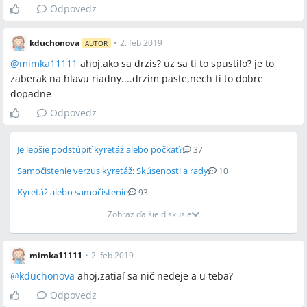
Odpovedz
kduchonova
•
2. feb 2019
AUTOR
@
mimka11111
ahoj.ako sa drzis? uz sa ti to spustilo? je to
zaberak na hlavu riadny....drzim paste,nech ti to dobre
dopadne
Odpovedz
Je lepšie podstúpiť kyretáž alebo počkať?
37
Samočistenie verzus kyretáž: Skúsenosti a rady
10
Kyretáž alebo samočistenie
93
Zobraz ďalšie diskusie
mimka11111
•
2. feb 2019
@
kduchonova
ahoj,zatiaľ sa nič nedeje a u teba?
Odpovedz