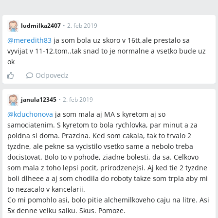
ludmilka2407
•
2. feb 2019
@
meredith83
ja som bola uz skoro v 16tt,ale prestalo sa
vyvijat v 11-12.tom..tak snad to je normalne a vsetko bude uz
ok
Odpovedz
janula12345
•
2. feb 2019
@
kduchonova
ja som mala aj MA s kyretom aj so
samociatenim. S kyretom to bola rychlovka, par minut a za
poldna si doma. Prazdna. Ked som cakala, tak to trvalo 2
tyzdne, ale pekne sa vycistilo vsetko same a nebolo treba
docistovat. Bolo to v pohode, ziadne bolesti, da sa. Celkovo
som mala z toho lepsi pocit, prirodzenejsi. Aj ked tie 2 tyzdne
boli dlheee a aj som chodila do roboty takze som trpla aby mi
to nezacalo v kancelarii.
Co mi pomohlo asi, bolo pitie alchemilkoveho caju na litre. Asi
5x denne velku salku. Skus. Pomoze.