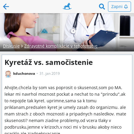
Zapni
Diskusie
Zdravotné komplikácie v tehotenstve
Kyretáž vs. samočistenie
kduchonova
31. jan 2019
Ahojte,chcela by som vas poprosit o skusenost,som po MA.
lekar mi navrhol moznost pockat a nechat to na "prirodu",ak
to nepojde tak kyret. uprimne,sama sa k tomu
priklanam,predsalen kyret je umely zasah do organizmu. ale
mam strach z oboch moznosti a pripadnych nasledkov. mate
skusenosti? nemam ziadne problemy,od vcera tlaky v
podbrusku,jemne v krizoch,v noci mi v brusku akoby nieco
prasklo,ale ziadnekrvacanie.