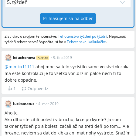
Prihlasujem sa na odber
Zisti viac o svojom tehotenstve:
Tehotenstvo týždeň po týždni
.
Nepoznáš
týždeň tehotenstva? Vypočítaj si ho v
Tehotenskej kalkulačke
.
kduchonova
•
9. feb 2019
AUTOR
@
mimka11111
ahoj.mne sa telo vycistilo same vo stvrtok.caka
ma este kontrola,ci je to vsetko von.drzim palce nech ti to
dobre dopadne.
👍
1
Odpovedz
luckamatus
•
4. mar 2019
Ahojte,
Ako dlho ste cítili bolesti v bruchu, krce po kyrete? Ja som
takmer týždeň po a bolesti začali až na tretí deň po tom... Ale
hrozne, neviem sa dať do klbka ani mať nohy vystrete. Snažím