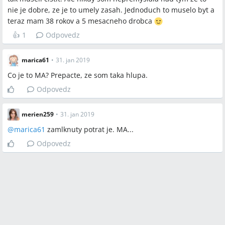
nie je dobre, ze je to umely zasah. Jednoduch to muselo byt a
teraz mam 38 rokov a 5 mesacneho drobca
👍
1
Odpovedz
marica61
•
31. jan 2019
Co je to MA? Prepacte, ze som taka hlupa.
Odpovedz
merien259
•
31. jan 2019
@
marica61
zamlknuty potrat je. MA...
Odpovedz