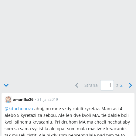
Strana
z
2
amarilka26
•
31. jan 2019
@
kduchonova
ahoj, no mne vzdy robili kyretaz. Mam asi 4
alebo 5 kyretazi za sebou. Ale len dve kvoli MA, tie dalsie boli
kvoli silnemu krvacaniu. Pri druhom MA ma chceli nechat aby
som sa sama vycistila ale opat som mala masivne krvacanie,
tak museli cistit. Ale nikdy som nepremyslala nad tym ze to