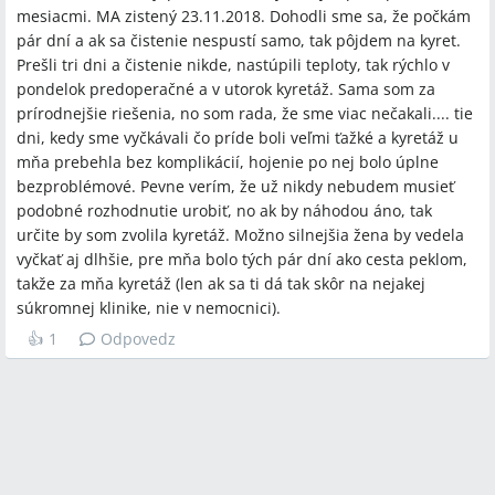
mesiacmi. MA zistený 23.11.2018. Dohodli sme sa, že počkám
pár dní a ak sa čistenie nespustí samo, tak pôjdem na kyret.
Prešli tri dni a čistenie nikde, nastúpili teploty, tak rýchlo v
pondelok predoperačné a v utorok kyretáž. Sama som za
prírodnejšie riešenia, no som rada, že sme viac nečakali.... tie
dni, kedy sme vyčkávali čo príde boli veľmi ťažké a kyretáž u
mňa prebehla bez komplikácií, hojenie po nej bolo úplne
bezproblémové. Pevne verím, že už nikdy nebudem musieť
podobné rozhodnutie urobiť, no ak by náhodou áno, tak
určite by som zvolila kyretáž. Možno silnejšia žena by vedela
vyčkať aj dlhšie, pre mňa bolo tých pár dní ako cesta peklom,
takže za mňa kyretáž (len ak sa ti dá tak skôr na nejakej
súkromnej klinike, nie v nemocnici).
👍
1
Odpovedz