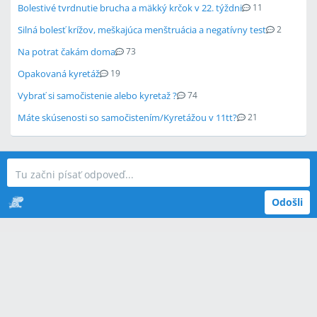
Bolestivé tvrdnutie brucha a mäkký krčok v 22. týždni
11
Silná bolesť krížov, meškajúca menštruácia a negatívny test
2
Na potrat čakám doma
73
Opakovaná kyretáž
19
Vybrať si samočistenie alebo kyretaž ?
74
Máte skúsenosti so samočistením/Kyretážou v 11tt?
21
Odošli