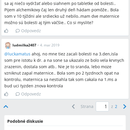
sa aj niečo vydržať alebo siahnem po tabletke od bolesti..
Pijem alchemikovy čaj len druhý deň hádam pomôže.. Bola
som v 10 týždni ale srdiecko už nebilo..mam dve maternice
možno sú bolesti aj tým väčšie.. Co si myslite?
Odpovedz
ludmilka2407
•
4. mar 2019
@
luckamatus
ahoj, no mne tiez zacali bolesti na 3.den,isla
som pre istotu k dr. a na sone sa ukazalo ze bolo vela krvnych
zrazenin, dostala som atb.. Nie je to sranda, lebo moze
vzniknut zapal maternice.. Bola som po 2 tyzdnoch opat na
kontrolu, maternica sa nestiahla tak som cakala na 1.ms a
bud uci tyzden znova kontrola
Odpovedz
Strana
z
2
Podobné diskusie