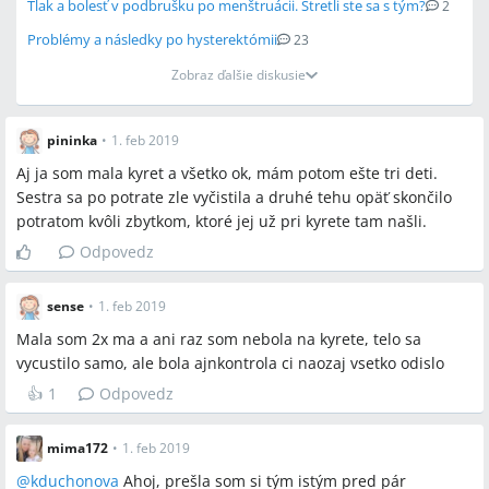
Tlak a bolesť v podbrušku po menštruácii. Stretli ste sa s tým?
2
Problémy a následky po hysterektómii
23
Zobraz ďalšie diskusie
pininka
•
1. feb 2019
Aj ja som mala kyret a všetko ok, mám potom ešte tri deti.
Sestra sa po potrate zle vyčistila a druhé tehu opäť skončilo
potratom kvôli zbytkom, ktoré jej už pri kyrete tam našli.
Odpovedz
sense
•
1. feb 2019
Mala som 2x ma a ani raz som nebola na kyrete, telo sa
vycustilo samo, ale bola ajnkontrola ci naozaj vsetko odislo
👍
1
Odpovedz
mima172
•
1. feb 2019
@
kduchonova
Ahoj, prešla som si tým istým pred pár