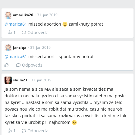
amarilka26
•
31. jan 2019
@
marica61
missed abortion
zamlknuty potrat
👍
1
Odpovedz
janciqa
•
31. jan 2019
@
marica61
missed abort - spontanny potrat
Odpovedz
shilla23
•
31. jan 2019
Ja som nemala sice MA ale zacala som krvacat tiez ma
doktorka nechala tyzden ci sa sama vycistim alebo ma posle
na kyret .. nastastie som sa sama vycistila .. myslim ze telo
povacsinou vie co ma robit dat mu trochu casu nic neurobi
tak skus pockat ci sa sama rozkrvacas a vycistis a ked nie tak
kyret sa vie urobit pri najhorsom
👍
1
Odpovedz