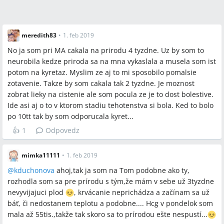
meredith83
•
1. feb 2019
No ja som pri MA cakala na prirodu 4 tyzdne. Uz by som to
neurobila kedze priroda sa na mna vykaslala a musela som ist
potom na kyretaz. Myslim ze aj to mi sposobilo pomalsie
zotavenie. Takze by som cakala tak 2 tyzdne. Je moznost
zobrat lieky na cistenie ale som pocula ze je to dost bolestive.
Ide asi aj o to v ktorom stadiu tehotenstva si bola. Ked to bolo
po 10tt tak by som odporucala kyret...
👍
1
Odpovedz
mimka11111
•
1. feb 2019
@
kduchonova
ahoj,tak ja som na Tom podobne ako ty,
rozhodla som sa pre prírodu s tým,že mám v sebe už 3tyzdne
nevyvijajuci plod
, krvácanie neprichádza a začínam sa už
báť, či nedostanem teplotu a podobne.... Hcg v pondelok som
mala až 55tis.,takže tak skoro sa to prírodou ešte nespustí...