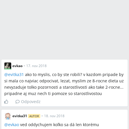
evkao
•
17. nov 2018
@
evitka31
ako to myslis, co by ste robili? v kazdom pripade by
si mala co najviac odpocivat, lezat, myslim ze 8-rocne dieta uz
nevyzaduje tolko pozornosti a starostlivosti ako take 2-rocne...
pripadne aj muz nech ti pomoze so starostlivostou
Odpovedz
evitka31
•
18. nov 2018
AUTOR
@
evkao
ved oddychujem koľko sa dá len ktorému