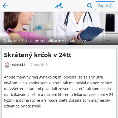
Zapni
Diskusie
Zdravotné komplikácie v tehotenstve
Skrátený krčok v 24tt
evitka31
17. nov 2018
Ahojte maminy môj gynekológ mi povedal že sa z vnútra
otváram ale z vonku som zavretá tak ma poslal do nemocnice
na vyšetrenie tam mi povedali ze som zavretá tak som ostala
na rizikovom a ležím a neviem ktorému lekárovi veriť som v 24
týždni a doma ročne a 8 rocne dieťa dostala som magnesolv
užívať co by ste robili