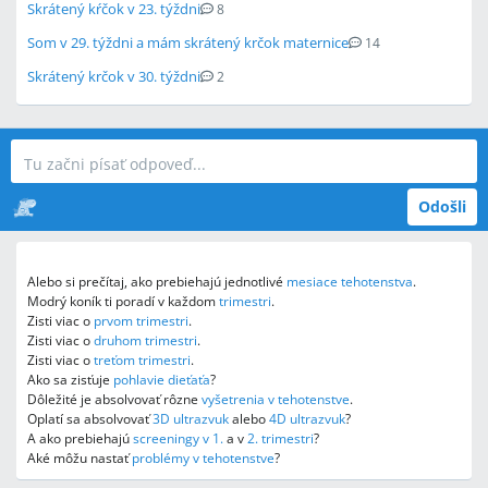
Skrátený kŕčok v 23. týždni
8
Som v 29. týždni a mám skrátený krčok maternice
14
Skrátený krčok v 30. týždni
2
Odošli
Alebo si prečítaj, ako prebiehajú jednotlivé
mesiace tehotenstva
.
Modrý koník ti poradí v každom
trimestri
.
Zisti viac o
prvom trimestri
.
Zisti viac o
druhom trimestri
.
Zisti viac o
treťom trimestri
.
Ako sa zisťuje
pohlavie dieťaťa
?
Dôležité je absolvovať rôzne
vyšetrenia v tehotenstve
.
Oplatí sa absolvovať
3D ultrazvuk
alebo
4D ultrazvuk
?
A ako prebiehajú
screeningy v 1.
a v
2. trimestri
?
Aké môžu nastať
problémy v tehotenstve
?