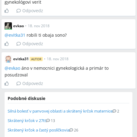
gynekológovi verit
Odpovedz
evkao
•
18. nov 2018
@
evitka31
robili ti obaja sono?
Odpovedz
evitka31
•
18. nov 2018
AUTOR
@
evkao
áno v nemocnici gynekologická a primár to
posudzoval
Odpovedz
Podobné diskusie
Silná bolesť v panvovej oblasti a skrátený krčok maternice
2
Skrátený krčok v 27tt
13
Skrátený krčok a častý poslíčkovia
26