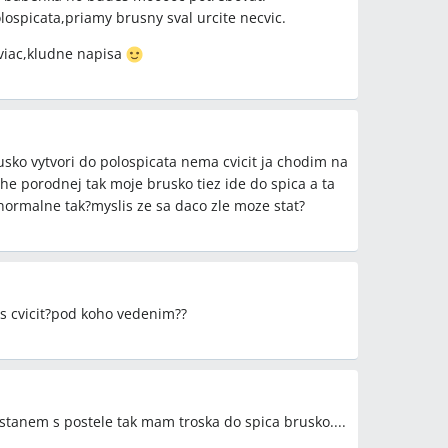
fitlopta),klasické
lospicata,priamy brusny sval urcite necvic.
h v ľahu,diastáza brušných svalov,test na diastázu
 viac,kludne napisa
ehotné,posilňovanie s
edpôrodné prípravy
usko vytvori do polospicata nema cvicit ja chodim na
 Czoborová
e porodnej tak moje brusko tiez ide do spica a ta
 normalne tak?myslis ze sa daco zle moze stat?
is cvicit?pod koho vedenim??
vstanem s postele tak mam troska do spica brusko....