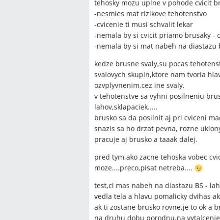
na diastázu.
tehosky mozu uplne v pohode cvicit b
DVD a známe fitnes produkty (napr
-nesmies mat rizikove tehotenstvo
rôzne; niektoré účastníčky ich pov
-cvicenie ti musi schvalit lekar
vzdelaním alebo fyzioterapeutov.
-nemala by si cvicit priamo brusaky - c
-nemala by si mat nabeh na diastazu 
Otvorené otázky
kedze brusne svaly,su pocas tehotenst
svalovych skupin,ktore nam tvoria hlavn
Ako presne upraviť konkrétne DVD‑
ozvplyvnenim,cez ine svaly.
nie je možné navštíviť kurz pre teh
v tehotenstve sa vyhni posilneniu bru
Aký je najlepší spôsob riešenia int
lahov,sklapaciek.....
nemá čas na pravidelné kurzy po
brusko sa da posilnit aj pri cviceni 
snazis sa ho drzat pevna, rozne uklo
pracuje aj brusko a taaak dalej.
pred tym,ako zacne tehoska vobec cvic
Spomenuté značky a firm
moze....preco,pisat netreba....
Zoracentrum,Studio Miracle,Fitrelax,
test,ci mas nabeh na diastazu BS - la
vedla tela a hlavu pomalicky dvihas a
ak ti zostane brusko rovne,je to ok a 
Spomenuté produkty a m
na druhu dobu porodnu,na vytalceni