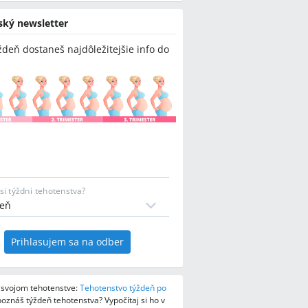
ský newsletter
ždeň dostaneš najdôležitejšie info do
si týždni tehotenstva?
Prihlasujem sa na odber
o svojom tehotenstve:
Tehotenstvo týždeň po
oznáš týždeň tehotenstva? Vypočítaj si ho v