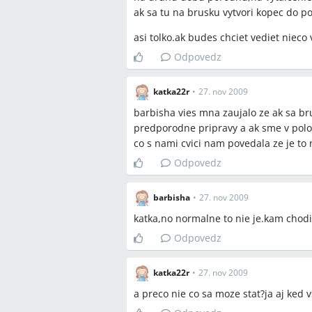
pilates (DVD),joga pre tehotné,fitlopta (
ak sa tu na brusku vytvori kopec do po
brušáky,sed‑ľah,sklapáky,zdvíhanie nô
asi tolko.ak budes chciet vediet nieco
(zdvíhanie hlavy v ľahu),aerobic pre t
činkami,výpady,fyzio/fyzioterapia,pr
Odpovedz
katka22r
•
27. nov 2009
Miesta a osoby
barbisha vies mna zaujalo ze ak sa br
Bratislava,Nitrianska 3,Zochova,Zora
predporodne pripravy a ak sme v poloh
co s nami cvici nam povedala ze je to
Odpovedz
barbisha
•
27. nov 2009
katka,no normalne to nie je.kam chod
Odpovedz
katka22r
•
27. nov 2009
a preco nie co sa moze stat?ja aj ked 