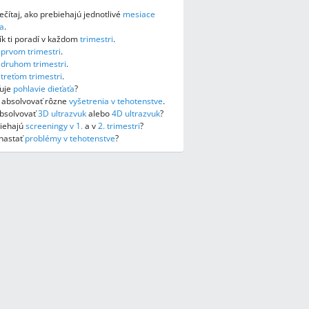
ečítaj, ako prebiehajú jednotlivé
mesiace
a
.
k ti poradí v každom
trimestri
.
o
prvom trimestri
.
o
druhom trimestri
.
o
treťom trimestri
.
ťuje
pohlavie dieťaťa
?
e absolvovať rôzne
vyšetrenia v tehotenstve
.
absolvovať
3D ultrazvuk
alebo
4D ultrazvuk
?
biehajú
screeningy v 1.
a v
2. trimestri
?
nastať
problémy v tehotenstve
?