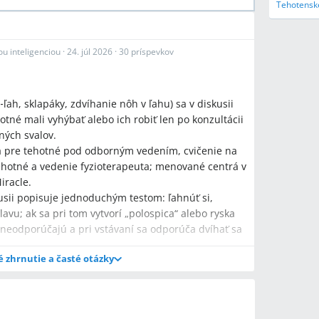
Tehotenske
u inteligenciou
·
24. júl 2026
·
30 príspevkov
‑ľah, sklapáky, zdvíhanie nôh v ľahu) sa v diskusii
otné mali vyhýbať alebo ich robiť len po konzultácii
ných svalov.
a pre tehotné pod odborným vedením, cvičenie na
re tehotné a vedenie fyzioterapeuta; menované centrá v
iracle.
usii popisuje jednoduchým testom: ľahnúť si,
avu; ak sa pri tom vytvorí „polospica“ alebo ryska
 neodporúčajú a pri vstávaní sa odporúča dvíhať sa
é zhrnutie a časté otázky