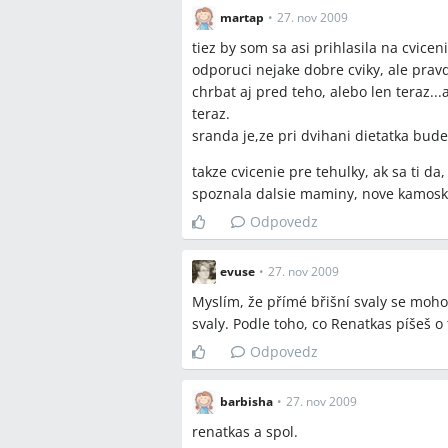
A:
V diskusii odporúčali fitloptu (fitl
martap
•
27. nov 2009
a posilnenie core pod dohľadom fyziot
tiez by som sa asi prihlasila na cvicen
odporuci nejake dobre cviky, ale pravde
Q:
Môže nízko uložená placenta (nižšie
chrbat aj pred teho, alebo len teraz...a
A:
Áno, v diskusii sa uvádza, že nízko 
teraz.
lekár; ak lekár zakáže cvičiť, zákaz tre
sranda je,ze pri dvihani dietatka bud
takze cvicenie pre tehulky, ak sa ti d
Závery z diskusie
spoznala dalsie maminy, nove kamos
Zhoda
Odpovedz
Pred začatím alebo zmenou cvičebn
stav s lekárom a v rizikových príp
evuse
•
27. nov 2009
Cvičenie pre tehotné pod odborným 
Myslím, že přímé břišní svaly se moho
diskusii považujú za bezpečnejšie a
svaly. Podle toho, co Renatkas píšeš 
Odpovedz
Sporné názory
barbisha
•
27. nov 2009
Niektoré príspevky tvrdia, že priam
iné príspevky dôrazne odporúčajú 
renatkas a spol.