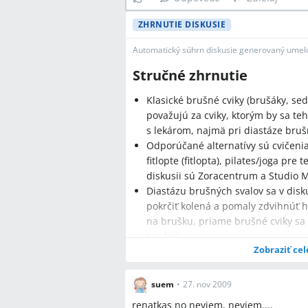
ZHRNUTIE DISKUSIE
Automatický súhrn diskusie generovaný umelo
Stručné zhrnutie
Klasické brušné cviky (brušáky, sed
považujú za cviky, ktorým by sa teh
s lekárom, najmä pri diastáze bruš
Odporúčané alternatívy sú cvičeni
fitlopte (fitlopta), pilates/joga p
diskusii sú Zoracentrum a Studio M
Diastázu brušných svalov sa v disk
pokrčiť kolená a pomaly zdvihnúť hl
na brušku, priame brušné cviky sa
cez bok.
Zobraziť cel
suem
•
27. nov 2009
Najčastejšie otázky
renatkas no neviem, neviem....