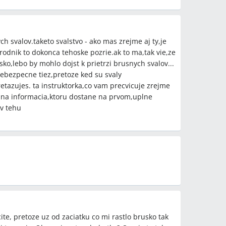
 svalov.taketo svalstvo - ako mas zrejme aj ty,je
rodnik to dokonca tehoske pozrie.ak to ma,tak vie,ze
ko,lebo by mohlo dojst k prietrzi brusnych svalov...
 nebezpecne tiez,pretoze ked su svaly
retazujes. ta instruktorka,co vam precvicuje zrejme
adna informacia,ktoru dostane na prvom,uplne
 v tehu
te, pretoze uz od zaciatku co mi rastlo brusko tak