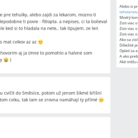
opta), tehotenskú jogu, cvičenia zamerané na strečing
Alebo si pr
erapeuta alebo lektora pre tehotné.
tehotenstv
ie pre tehulky, alebo zajdi za lekarom, mozno ti
Modrý koní
podobne ti povie - fitlopta. a nepises, ci ta bolieval
 položená placenta) ovplyvniť možnosť cvičiť?
Zisti viac 
le ked si to hladala na nete,. tak tipujem, ze len
položená placenta je riziko a cvičenie musí schváliť
Zisti viac 
Zisti viac 
ba dodržať.
Ako sa zis
es mat cvikov az az
Dôležité j
Oplatí sa 
a, hovorim aj ja (mne to pomohlo a halvne som
A ako pre
ky
)
Aké môžu 
ého režimu v tehotenstve treba vždy konzultovať
adoch cvičenie neodporučiť.
vedením, fitlopta a upravené pilates/joga sa v
u cvičit do 5měsíce, potom už jenom šikmé břišní
lternatívy.
o tom cviku, tak tam se zrovna namáhají ty přímé
e brušné svaly možno cvičiť do 5. mesiaca, zatiaľ čo
vynechať priame brušné cviky, ak sa objaví nábeh