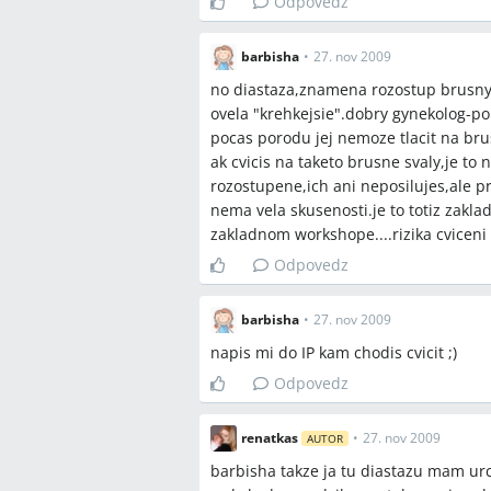
Odpovedz
barbisha
•
27. nov 2009
no diastaza,znamena rozostup brusnych
ovela "krehkejsie".dobry gynekolog-po
pocas porodu jej nemoze tlacit na brus
ak cvicis na taketo brusne svaly,je to
rozostupene,ich ani neposilujes,ale p
nema vela skusenosti.je to totiz zakl
zakladnom workshope....rizika cviceni
Odpovedz
barbisha
•
27. nov 2009
napis mi do IP kam chodis cvicit ;)
Odpovedz
renatkas
•
27. nov 2009
AUTOR
barbisha takze ja tu diastazu mam urci