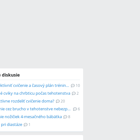
 diskusie
Ako zefektívniť cvičenie a časový plán tréningu?
10
é cviky na chrbticu počas tehotenstva
2
tívne rozdeliť cvičenie doma?
20
Je dvíhanie cez brucho v tehotenstve nebezpečné?
6
ie nožičiek 4-mesačného bábätka
8
 pri diastáze
1