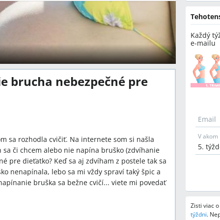
Tehoten
Každý tý
e-mailu
nie brucha nebezpečné pre
Email
V akom 
om sa rozhodla cvičiť. Na internete som si našla
ch sa či chcem alebo nie napína bruško (zdvíhanie
né pre dieťatko? Keď sa aj zdvíham z postele tak sa
o nenapínala, lebo sa mi vždy spraví taký špic a
apínanie bruška sa bežne cvičí... viete mi povedať
Zisti viac 
týždni
.
Nep