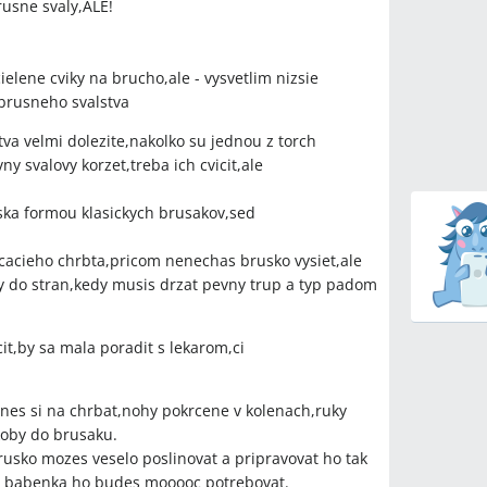
rusne svaly,ALE!
. DVD Zory Czoborovej) sú v diskusii hodnotené
ažujú za vhodné, iné preferujú lektorov s odborným
ielene cviky na brucho,ale - vysvetlim nizsie
brusneho svalstva
va velmi dolezite,nakolko su jednou z torch
y svalovy korzet,treba ich cvicit,ale
cviky doma pri zistenom nábehu na diastázu, ak
otné?
ska formou klasickych brusakov,sed
enzívnych bolesti chrbta u tehotnej ženy, ktorá
d odborným vedením?
macacieho chrbta,pricom nenechas brusko vysiet,ale
ny do stran,kedy musis drzat pevny trup a typ padom
it,by sa mala poradit s lekarom,ci
y
Zora Czoborová
hnes si na chrbat,nohy pokrcene v kolenach,ruky
koby do brusaku.
brusko mozes veselo poslinovat a pripravovat ho tak
etódy
e babenka ho budes mooooc potrebovat.