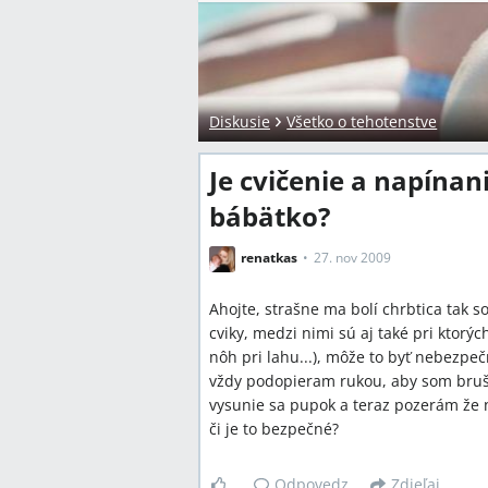
Diskusie
Všetko o tehotenstve
Je cvičenie a napína
bábätko?
renatkas
27. nov 2009
Ahojte, strašne ma bolí chrbtica tak s
cviky, medzi nimi sú aj také pri ktorý
nôh pri lahu...), môže to byť nebezpeč
vždy podopieram rukou, aby som brušk
vysunie sa pupok a teraz pozerám že n
či je to bezpečné?
Odpovedz
Zdieľaj