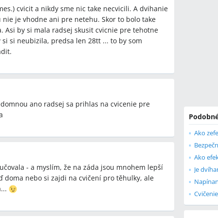
es.) cvicit a nikdy sme nic take necvicili. A dvihanie
ch svalov?
 nie je vhodne ani pre netehu. Skor to bolo take
olenami, ruky pozdĺž tela a pomaly zdvihnite hlavu,
 Asi by si mala radsej skusit cvicnie pre tehotne
e bruška vytvorí vyvýšenie alebo ryska (polospica),
i si neubizila, predsa len 28tt ... to by som
šné cviky sa majú vynechať.
dit.
 počas tehotenstva vynechať?
 brušáky, sed‑ľah, sklapáky, zdvíhanie nôh v ľahu
ať sa aj intenzívnemu posilňovaniu brucha činkami
domnou ano radsej sa prihlas na cvicenie pre
né bezpečné na domáce cvičenie?
a
Podobné
usie relatívne bezpečný, ak vynecháte priame
rom, pričom pri diastáze alebo rizikovom tehotenstve
Bezpečn
rného dohľadu.
Ako efek
tenské cvičenie?
učovala - a myslím, že na záda jsou mnohem lepší
ačať až po súhlase lekára; v jednom príspevku lekár
 doma nebo si zajdi na cvičení pro těhulky, ale
Napínan
7 tt), iné ženy čakali na upokojenie spinenia do 12.
...
Cvičenie
 tehotenstva?