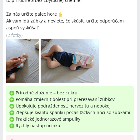
to prírodné a bez zbytočnej chémie.
Za nás určite palec hore
Ak vám idú zúbky a neviete, čo skúsiť, určite odporúčam
aspoň vyskúšať.
(
2 fotky
)
Prírodné zloženie – bez cukru
Pomáha zmierniť bolesť pri prerezávaní zúbkov
Upokojuje podráždenosť, nervozitu a nepokoj
Zlepšuje kvalitu spánku počas ťažkých nocí so zúbkami
Praktické jednorazové ampulky
Rýchly nástup účinku