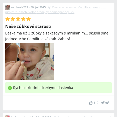
michaela219
•
30. júl 2025
Overená recenzia
•
Camilia – pomoc pri
prvých zúbkoch. Voľnopredajný homeopatický liek
Naše zúbkové starosti
Baška má už 3 zúbky a zakaždým s mrnkaním... skúsili sme
jednoducho Camiliu a zázrak. Zaberá
Rychlo skludnil dcerkyne dasienka
Užitočné