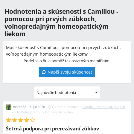
Hodnotenia a skúsenosti s Camiliou -
pomocou pri prvých zúbkoch,
voľnopredajným homeopatickým
liekom
Máš skúsenosť s Camiliou - pomocou pri prvých zúbkoch,
voľnopredajným homeopatickým liekom?
Podeľ sa o ňu a pomôž tak ostatným mamičkám.
Napíš svoju skúsenosť
Najnovšie hodnotenia
mateo33
•
5. júl 2026
Overená recenzia
•
Camilia – pomoc pri prvých
zúbkoch. Voľnopredajný homeopatický liek
Šetrná podpora pri prerezávaní zúbkov