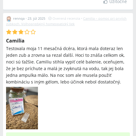
Užitočné
rennqa
•
23. júl 2025
Overená recenzia
•
Camilia – pomoc pri prvých
zúbkoch. Voľnopredajný homeopatický liek
Camilia
Testovala moja 11 mesačná dcéra, ktorá mala doteraz len
jeden zub a zrovna sa rezal ďalší. Hoci to znáša celkom ok,
noci sú ťažšie. Camiliu stihla vypiť celé balenie, oceňujem,
že je bez príchute a malá je zvyknutá na vodu, tak jej bola
jedna ampulka málo. Na noc som ale musela použiť
kombináciu s iným gélom, lebo účinok nebol dostatočný.