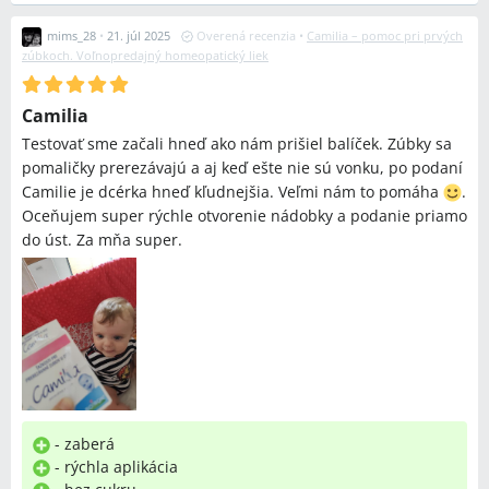
mims_28
•
21. júl 2025
Overená recenzia
•
Camilia – pomoc pri prvých
zúbkoch. Voľnopredajný homeopatický liek
Camilia
Testovať sme začali hneď ako nám prišiel balíček. Zúbky sa
pomaličky prerezávajú a aj keď ešte nie sú vonku, po podaní
Camilie je dcérka hneď kľudnejšia. Veľmi nám to pomáha
️.
Oceňujem super rýchle otvorenie nádobky a podanie priamo
do úst. Za mňa super.
- zaberá
- rýchla aplikácia