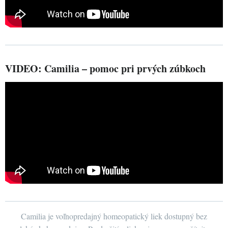
VIDEO: Camilia – pomoc pri prvých zúbkoch
Camilia je voľnopredajný homeopatický liek dostupný bez