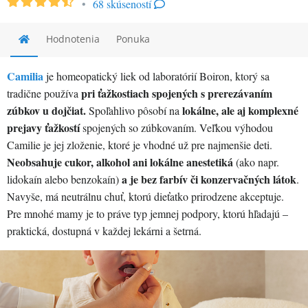
•
68 skúseností
Hodnotenia
Ponuka
Camilia
je homeopatický liek od laboratórií Boiron, ktorý sa
pri ťažkostiach spojených s prerezávaním
tradične používa
zúbkov u dojčiat.
lokálne, ale aj komplexné
Spoľahlivo pôsobí na
prejavy ťažkostí
spojených so zúbkovaním. Veľkou výhodou
Camilie je jej zloženie, ktoré je vhodné už pre najmenšie deti.
Neobsahuje cukor, alkohol ani lokálne anestetiká
(ako napr.
a je bez farbív či konzervačných látok
lidokaín alebo benzokaín)
.
Navyše, má neutrálnu chuť, ktorú dieťatko prirodzene akceptuje.
Pre mnohé mamy je to práve typ jemnej podpory, ktorú hľadajú –
praktická, dostupná v každej lekárni a šetrná.