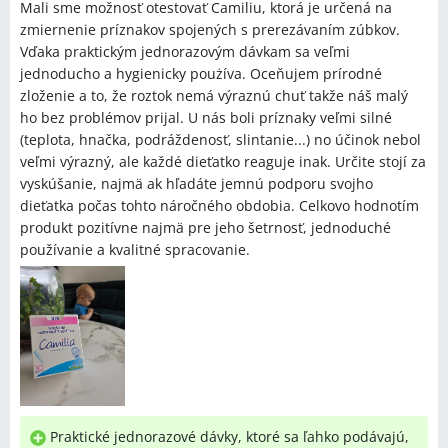
Mali sme možnosť otestovať Camiliu, ktorá je určená na
zmiernenie príznakov spojených s prerezávaním zúbkov.
Vďaka praktickým jednorazovým dávkam sa veľmi
jednoducho a hygienicky poużíva. Oceňujem prírodné
zloženie a to, že roztok nemá výraznú chuť takže náš malý
ho bez problémov prijal. U nás boli príznaky veľmi silné
(teplota, hnačka, podráždenosť, slintanie...) no účinok nebol
veľmi výrazný, ale každé dieťatko reaguje inak. Určite stojí za
vyskúšanie, najmä ak hľadáte jemnú podporu svojho
dieťatka počas tohto náročného obdobia. Celkovo hodnotím
produkt pozitívne najmä pre jeho šetrnosť, jednoduché
používanie a kvalitné spracovanie.
Praktické jednorazové dávky, ktoré sa ľahko podávajú,