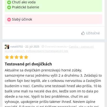
Chutí ako voda
Praktické balenie
Slabý účinok
Užitočné
natali0702
•
22. júl 2025
Overená recenzia
•
Camilia – pomoc pri
prvých zúbkoch. Voľnopredajný homeopatický liek
Testované pri dvojičkách
Aktuálne sa dvojičkám prerezávajú horné zúbky,
samozrejme naraz jednému vyšli 2 a druhému 3. Zvládajú to
celkom fajn bez teplôt, ale s celkovou nervozitou a častejším
budením v noci. Camiliu sme testovali hneď ako prišla, 10 ks
balík sme mali na necelé dva dni, keďže som im to dala po
obede a na noc. Vypili to bez problémov, chuť im asi
vyhovuje, upokojenie prišlo takmer ihneď. Neviem úplne
posúdiť, či funguje aj pri ťažšom prerezávaní, ale u nás pri