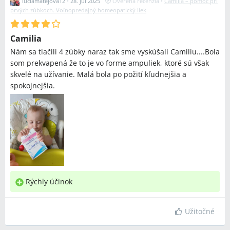
luciamatejova12
•
28. júl 2025
Overená recenzia
•
Camilia – pomoc pri
prvých zúbkoch. Voľnopredajný homeopatický liek
Camilia
Nám sa tlačili 4 zúbky naraz tak sme vyskúšali Camiliu....Bola
som prekvapená že to je vo forme ampuliek, ktoré sú však
skvelé na užívanie. Malá bola po požití kľudnejšia a
spokojnejšia.
Rýchly účinok
Užitočné