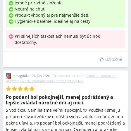
Jemné prírodné zloženie,
Neutrálna chuť,
Produkt vhodný aj pre najmenšie deti,
Hygienické balenie, ideálne aj na cesty.
Pri silnejších ťažkostiach nemusí byť účinok
dostatočný.
Užitočné
mmagdula
•
29. jún 2026
Overená recenzia
•
Camilia – pomoc pri
prvých zúbkoch. Voľnopredajný homeopatický liek
Po podaní bol pokojnejší, menej podráždený a
lepšie zvládal náročné dni aj noci.
S vodičkou Camilia sme veľmi spokojní. 🩵 Používali sme ju
pri prerezávaní zúbkov u nášho syna a zdalo sa nám, že mu
pekne uľavila. Po podaní bol pokojnejší, menej podráždený a
lepšie zvládal náročné dni aj noci. Oceňujem aj praktické