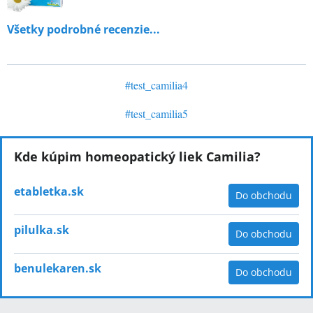
Všetky podrobné recenzie...
#
test_camilia4
#
test_camilia5
Kde kúpim homeopatický liek Camilia?
etabletka.sk
Do obchodu
pilulka.sk
Do obchodu
benulekaren.sk
Do obchodu