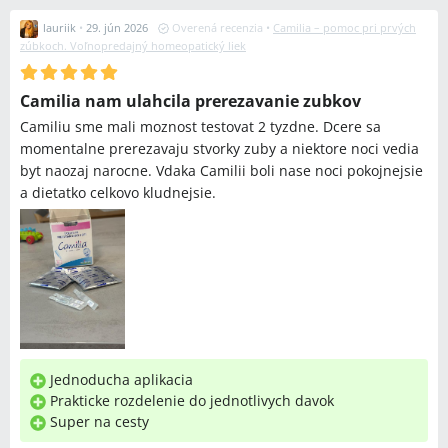
lauriik
•
29. jún 2026
Overená recenzia
•
Camilia – pomoc pri prvých
zúbkoch. Voľnopredajný homeopatický liek
Camilia nam ulahcila prerezavanie zubkov
Camiliu sme mali moznost testovat 2 tyzdne. Dcere sa
momentalne prerezavaju stvorky zuby a niektore noci vedia
byt naozaj narocne. Vdaka Camilii boli nase noci pokojnejsie
a dietatko celkovo kludnejsie.
Jednoducha aplikacia
Prakticke rozdelenie do jednotlivych davok
Super na cesty