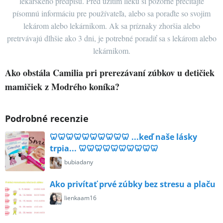
lekárskeho predpisu. Pred užitím lieku si pozorne prečítajte
písomnú informáciu pre používateľa, alebo sa poraďte so svojim
lekárom alebo lekárnikom. Ak sa príznaky zhoršia alebo
pretrvávajú dlhšie ako 3 dni, je potrebné poradiť sa s lekárom alebo
lekárnikom.
Ako obstála Camilia pri prerezávaní zúbkov u detičiek
mamičiek z Modrého koníka?
Podrobné recenzie
🦷🦷🦷🦷🦷🦷🦷🦷🦷🦷 ...keď naše lásky
trpia... 🦷🦷🦷🦷🦷🦷🦷🦷🦷🦷
bubiadany
Ako privítať prvé zúbky bez stresu a plaču
lienkaam16