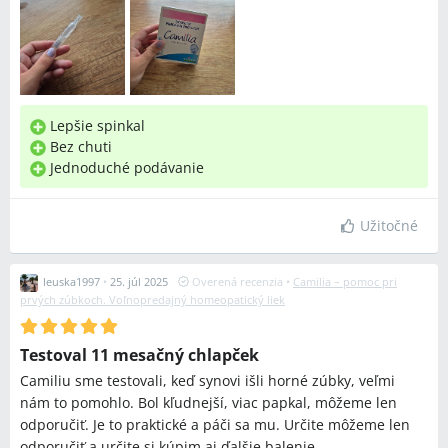
Lepšie spinkal
Bez chuti
Jednoduché podávanie
Užitočné
leuska1997
•
25. júl 2025
Overená recenzia
•
Camilia – pomoc pri
prvých zúbkoch. Voľnopredajný homeopatický liek
Testoval 11 mesačný chlapček
Camiliu sme testovali, keď synovi išli horné zúbky, veľmi
nám to pomohlo. Bol kľudnejší, viac papkal, môžeme len
odporučiť. Je to praktické a páči sa mu. Určite môžeme len
odporučiť a určite si kúpim aj ďalšie balenie.