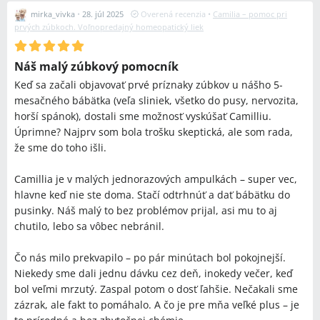
mirka_vivka
•
28. júl 2025
Overená recenzia
•
Camilia – pomoc pri
prvých zúbkoch. Voľnopredajný homeopatický liek
Náš malý zúbkový pomocník
Keď sa začali objavovať prvé príznaky zúbkov u nášho 5-
mesačného bábätka (veľa sliniek, všetko do pusy, nervozita,
horší spánok), dostali sme možnosť vyskúšať Camilliu.
Úprimne? Najprv som bola trošku skeptická, ale som rada,
že sme do toho išli.
Camillia je v malých jednorazových ampulkách – super vec,
hlavne keď nie ste doma. Stačí odtrhnúť a dať bábätku do
pusinky. Náš malý to bez problémov prijal, asi mu to aj
chutilo, lebo sa vôbec nebránil.
Čo nás milo prekvapilo – po pár minútach bol pokojnejší.
Niekedy sme dali jednu dávku cez deň, inokedy večer, keď
bol veľmi mrzutý. Zaspal potom o dosť ľahšie. Nečakali sme
zázrak, ale fakt to pomáhalo. A čo je pre mňa veľké plus – je