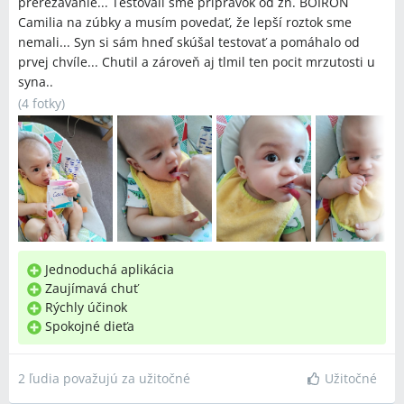
prerezavanie... Testovali sme prípravok od zn. BOIRON
Camilia na zúbky a musím povedať, že lepší roztok sme
nemali... Syn si sám hneď skúšal testovať a pomáhalo od
prvej chvíle... Chutil a zároveň aj tlmil ten pocit mrzutosti u
syna..
(
4 fotky
)
Jednoduchá aplikácia
Zaujímavá chuť
Rýchly účinok
Spokojné dieťa
2 ľudia považujú za užitočné
Užitočné