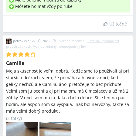
Môžete ho mať vždy po ruke
Užitočné
petra7797
•
27. júl 2025
Overená recenzia
•
Camilia – pomoc pri
prvých zúbkoch. Voľnopredajný homeopatický liek
Camilia
Moja skúsenosť je veľmi dobrá. Keďže sme to používali aj pri
starších dcérach, viem, že pomáha a hlavne v noci, keď
géliky nechcú ale Camiliu áno, pretože je to bez príchute.
Veľmi som ju ocenila aj pri malom, má 6 mesiacov a už má 2
zúbky. V noci som mu ju dala a bolo dobre. Síce len na pár
hodín, ale aspoň som sa vyspala. Inak bol nervózny, takže za
mňa veľmi dobrý produkt .
(
2 fotky
)