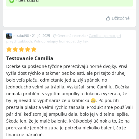
- bez cukru
Užitočné
nikakul98
•
21. júl 2025
Overená recenzia
•
Camilia – pomoc pri
prvých zúbkoch. Voľnopredajný homeopatický liek
Testovanie Camilia
Dcérke sa posledné týždne prerezávajú horné dvojky. Prvá
vyšla dosť rýchlo a takmer bez bolesti, ale pri tejto druhej
bolo veľa plaču, odmietanie jedla, zlý spánok, no
jednoducho veľmi sa trápila. Vyskúšali sme Camiliu. Dcérka
nemala problém s vypitím ampulky a dokonca vyzerala, že
by jej nevadilo vypiť naraz celú krabičku
. Po použití
prestala plakať a veľmi rýchlo zaspala. Produkt sme používali
pár dní, keď som jej ampulku dala, bolo jej viditeľne lepšie.
Škoda len, že je malé balenie, krátkodobý účinok a to, že na
prerezanie jedného zuba je potreba niekoľko balení, čo je
finančne náročné.