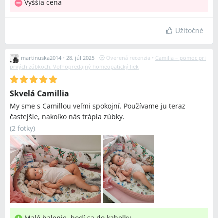
Vyššia cena
Užitočné
martinuska2014
•
28. júl 2025
Overená recenzia
•
Camilia – pomoc pri
prvých zúbkoch. Voľnopredajný homeopatický liek
Skvelá Camillia
My sme s Camillou veľmi spokojní. Používame ju teraz
častejšie, nakoľko nás trápia zúbky.
(
2 fotky
)
Malé balenie, hodí sa do kabelky