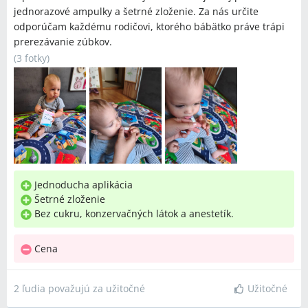
jednorazové ampulky a šetrné zloženie. Za nás určite
odporúčam každému rodičovi, ktorého bábätko práve trápi
prerezávanie zúbkov.
(
3 fotky
)
Jednoducha aplikácia
Šetrné zloženie
Bez cukru, konzervačných látok a anestetík.
Cena
2 ľudia považujú za užitočné
Užitočné