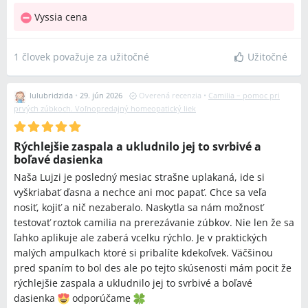
Vyssia cena
1 človek považuje za užitočné
Užitočné
lulubridzida
•
29. jún 2026
Overená recenzia
•
Camilia – pomoc pri
prvých zúbkoch. Voľnopredajný homeopatický liek
Rýchlejšie zaspala a ukludnilo jej to svrbivé a
boľavé dasienka
Naša Lujzi je posledný mesiac strašne uplakaná, ide si
vyškriabať ďasna a nechce ani moc papať. Chce sa veľa
nosiť, kojiť a nič nezaberalo. Naskytla sa nám možnosť
testovať roztok camilia na prerezávanie zúbkov. Nie len že sa
ľahko aplikuje ale zaberá vcelku rýchlo. Je v praktických
malých ampulkach ktoré si pribalíte kdekoľvek. Väčšinou
pred spaním to bol des ale po tejto skúsenosti mám pocit že
rýchlejšie zaspala a ukludnilo jej to svrbivé a boľavé
dasienka
odporúčame