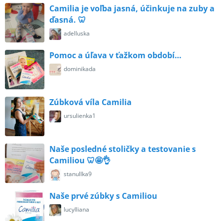
Camilia je voľba jasná, účinkuje na zuby a
ďasná. 🦷
adelluska
Pomoc a úľava v ťažkom období…
dominikada
Zúbková víla Camilia
ursulienka1
Naše posledné stoličky a testovanie s
Camiliou 🦷🤩👌
stanullka9
Naše prvé zúbky s Camiliou
lucylliana