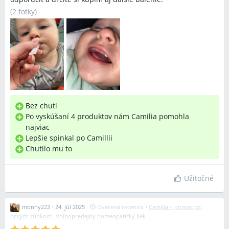
(
2 fotky
)
Bez chuti
Po vyskúšaní 4 produktov nám Camilia pomohla
najviac
Lepšie spinkal po Camillii
Chutilo mu to
Užitočné
monny222
•
24. júl 2025
Overená recenzia
•
Camilia – pomoc pri
prvých zúbkoch. Voľnopredajný homeopatický liek