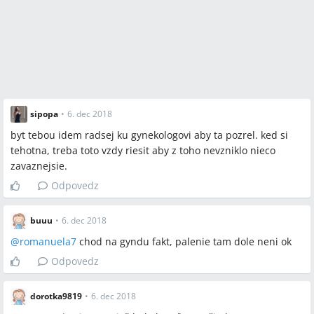
sipopa
•
6. dec 2018
byt tebou idem radsej ku gynekologovi aby ta pozrel. ked si
tehotna, treba toto vzdy riesit aby z toho nevzniklo nieco
zavaznejsie.
Odpovedz
buuu
•
6. dec 2018
@
romanuela7
chod na gyndu fakt, palenie tam dole neni ok
Odpovedz
dorotka9819
•
6. dec 2018