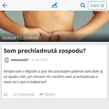
Zapni
Diskusie
1. trimester
Som prechladnutá zospodu?
romanuela7
6. dec 2018
Ahojte som v 8tyzdni a par dni pocitujem palenie tam dole aj
zo spodu noh, pri moceni nic necitim som prechladnuta a
mam ist s tym k doktorovi?
Odpovedz
Zdieľaj