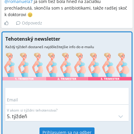
@
romanuela7
ja som tiež bola hneď na začiatku
prechladnutá, skončila som s antibiotikami, takže radšej skoč
k doktorovi
Odpovedz
Tehotenský newsletter
Každý týždeň dostaneš najdôležitejšie info do e-mailu
Email
V akom si týždni tehotenstva?
Prihlasujem sa na odber