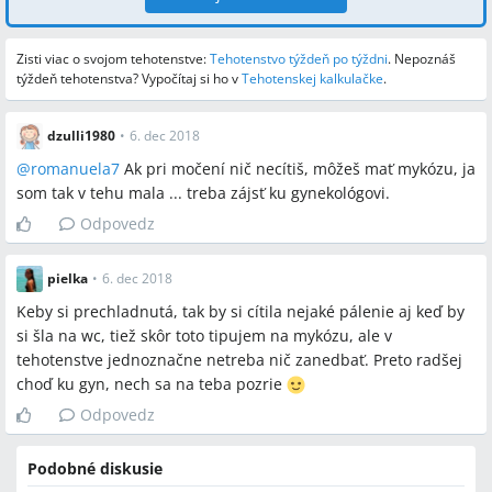
Zisti viac o svojom tehotenstve:
Tehotenstvo týždeň po týždni
.
Nepoznáš
týždeň tehotenstva? Vypočítaj si ho v
Tehotenskej kalkulačke
.
dzulli1980
•
6. dec 2018
@
romanuela7
Ak pri močení nič necítiš, môžeš mať mykózu, ja
som tak v tehu mala ... treba zájsť ku gynekológovi.
Odpovedz
pielka
•
6. dec 2018
Keby si prechladnutá, tak by si cítila nejaké pálenie aj keď by
si šla na wc, tiež skôr toto tipujem na mykózu, ale v
tehotenstve jednoznačne netreba nič zanedbať. Preto radšej
choď ku gyn, nech sa na teba pozrie
Odpovedz
Podobné diskusie