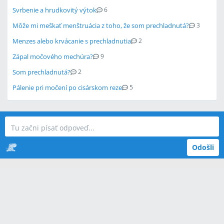
Svrbenie a hrudkovitý výtok
6
Môže mi meškať menštruácia z toho, že som prechladnutá?
3
Menzes alebo krvácanie s prechladnutia
2
Zápal močového mechúra?
9
Som prechladnutá?
2
Pálenie pri močení po cisárskom reze
5
Odošli