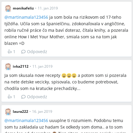
monikafeliz
•
11. jan 2019
@
martinamala123456
ja som bola na rizikovom od 17-teho
týždňa. Učila som sa španielčinu, zdokonaľovala v angličtine,
robila ručné práce čo ma baví doteraz, čítala knihy, a pozerala
online How I Met Your Mother, smiala som sa na tom jak
blazen =D
👍
1
Odpovedz
ivka2112
•
11. jan 2019
Ja som skusala nove recepty
a potom som si pozerala
na nete detske vecicky, spisovala, co budeme potrebovat,
chodila som na kratucke prechadzky...
👍
1
Odpovedz
laura222
•
16. jan 2019
@
martinamala123456
uuuplne ti rozumiem. Podobnu temu
som tu zakladala uz hadam 5x odkedy som doma.. a to som