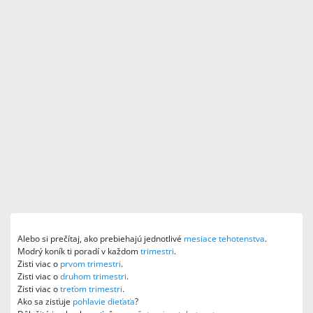
Alebo si prečítaj, ako prebiehajú jednotlivé
mesiace tehotenstva
.
Modrý koník ti poradí v každom
trimestri
.
Zisti viac o
prvom trimestri
.
Zisti viac o
druhom trimestri
.
Zisti viac o
treťom trimestri
.
Ako sa zisťuje
pohlavie dieťaťa
?