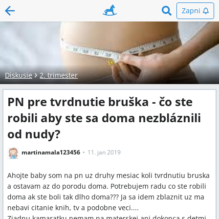
Zapni
Diskusie
2. trimester
PN pre tvrdnutie bruška - čo ste
robili aby ste sa doma nezbláznili
od nudy?
martinamala123456
11. jan 2019
Ahojte baby som na pn uz druhy mesiac koli tvrdnutiu bruska
a ostavam az do porodu doma. Potrebujem radu co ste robili
doma ak ste boli tak dlho doma??? Ja sa idem zblaznit uz ma
nebavi citanie knih, tv a podobne veci....
Ziadnu kamaratku nemam na materskej ani dokonca s detmi