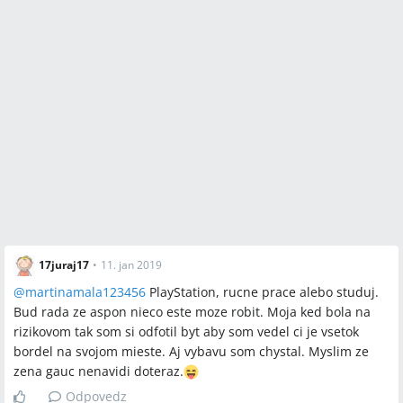
17juraj17
•
11. jan 2019
@
martinamala123456
PlayStation, rucne prace alebo studuj.
Bud rada ze aspon nieco este moze robit. Moja ked bola na
rizikovom tak som si odfotil byt aby som vedel ci je vsetok
bordel na svojom mieste. Aj vybavu som chystal. Myslim ze
zena gauc nenavidi doteraz.
Odpovedz