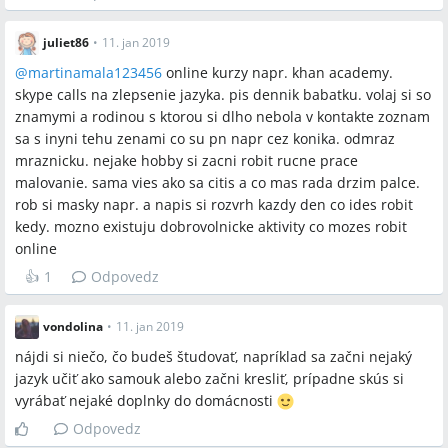
juliet86
•
11. jan 2019
@
martinamala123456
online kurzy napr. khan academy.
skype calls na zlepsenie jazyka. pis dennik babatku. volaj si so
znamymi a rodinou s ktorou si dlho nebola v kontakte zoznam
sa s inyni tehu zenami co su pn napr cez konika. odmraz
mraznicku. nejake hobby si zacni robit rucne prace
malovanie. sama vies ako sa citis a co mas rada drzim palce.
rob si masky napr. a napis si rozvrh kazdy den co ides robit
kedy. mozno existuju dobrovolnicke aktivity co mozes robit
online
👍
1
Odpovedz
vondolina
•
11. jan 2019
nájdi si niečo, čo budeš študovať, napríklad sa začni nejaký
jazyk učiť ako samouk alebo začni kresliť, prípadne skús si
vyrábať nejaké doplnky do domácnosti
Odpovedz