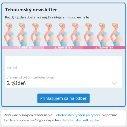
Tehotenský newsletter
Každý týždeň dostaneš najdôležitejšie info do e-mailu
Email
V akom si týždni tehotenstva?
Prihlasujem sa na odber
Zisti viac o svojom tehotenstve:
Tehotenstvo týždeň po týždni
.
Nepoznáš
týždeň tehotenstva? Vypočítaj si ho v
Tehotenskej kalkulačke
.