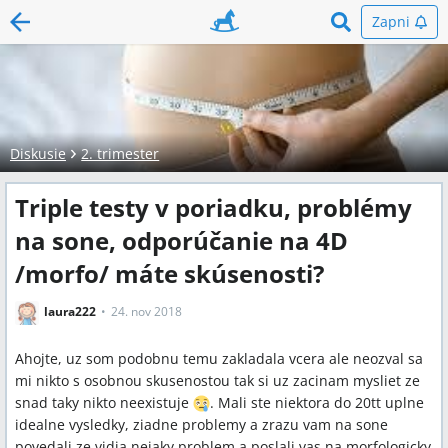
Zapni
Diskusie
2. trimester
Triple testy v poriadku, problémy
na sone, odporúčanie na 4D
/morfo/ máte skúsenosti?
laura222
24. nov 2018
Ahojte, uz som podobnu temu zakladala vcera ale neozval sa
mi nikto s osobnou skusenostou tak si uz zacinam mysliet ze
snad taky nikto neexistuje
. Mali ste niektora do 20tt uplne
idealne vysledky, ziadne problemy a zrazu vam na sone
povedali ze vidia nejaky problem a poslali vas na morfologicky