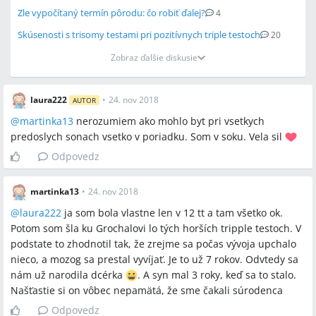
Zle vypočítaný termín pôrodu: čo robiť ďalej?
4
Skúsenosti s trisomy testami pri pozitívnych triple testoch
20
Zobraz ďalšie diskusie
laura222
•
24. nov 2018
AUTOR
@
martinka13
nerozumiem ako mohlo byt pri vsetkych
predoslych sonach vsetko v poriadku. Som v soku. Vela sil
Odpovedz
martinka13
•
24. nov 2018
@
laura222
ja som bola vlastne len v 12 tt a tam všetko ok.
Potom som šla ku Grochalovi lo tých horších tripple testoch. V
podstate to zhodnotil tak, že zrejme sa počas vývoja upchalo
nieco, a mozog sa prestal vyvíjať. Je to už 7 rokov. Odvtedy sa
nám už narodila dcérka
. A syn mal 3 roky, keď sa to stalo.
Našťastie si on vôbec nepamätá, že sme čakali súrodenca
Odpovedz