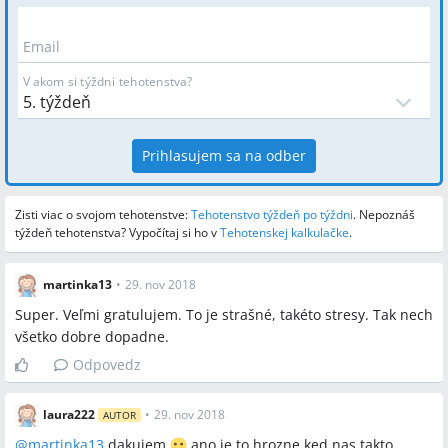
Email
V akom si týždni tehotenstva?
Prihlasujem sa na odber
Zisti viac o svojom tehotenstve:
Tehotenstvo týždeň po týždni
.
Nepoznáš
týždeň tehotenstva? Vypočítaj si ho v
Tehotenskej kalkulačke
.
martinka13
•
29. nov 2018
Super. Veľmi gratulujem. To je strašné, takéto stresy. Tak nech
všetko dobre dopadne.
Odpovedz
laura222
•
29. nov 2018
AUTOR
@
martinka13
dakujem
ano je to hrozne ked nas takto