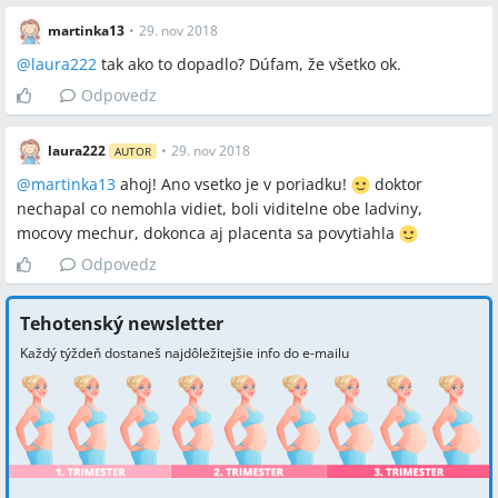
martinka13
•
29. nov 2018
@
laura222
tak ako to dopadlo? Dúfam, že všetko ok.
Odpovedz
laura222
•
29. nov 2018
AUTOR
@
martinka13
ahoj! Ano vsetko je v poriadku!
doktor
nechapal co nemohla vidiet, boli viditelne obe ladviny,
mocovy mechur, dokonca aj placenta sa povytiahla
Odpovedz
Tehotenský newsletter
Každý týždeň dostaneš najdôležitejšie info do e-mailu