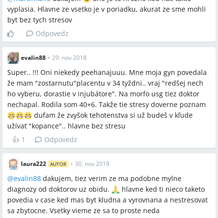
vyplasia. Hlavne ze vsetko je v poriadku, akurat ze sme mohli
byt bez tych stresov
Odpovedz
evalin88
•
29. nov 2018
Super.. !!! Oni niekedy peehanajuuu. Mne moja gyn povedala
že mam "zostarnutu"placentu v 34 tyždni.. vraj "redšej nech
ho vyberu, dorastie v injubátore". Na morfo usg tiez doktor
nechapal. Rodila som 40+6. Takže tie stresy doverne poznam
dufam že zvyšok tehotenstva si už budeš v kľude
užívať "kopance".. hlavne bez stresu
👍
1
Odpovedz
laura222
•
30. nov 2018
AUTOR
@
evalin88
dakujem, tiez verim ze ma podobne mylne
diagnozy od doktorov uz obidu.
hlavne ked ti nieco taketo
povedia v case ked mas byt kludna a vyrovnana a nestresovat
sa zbytocne. Vsetky vieme ze sa to proste neda