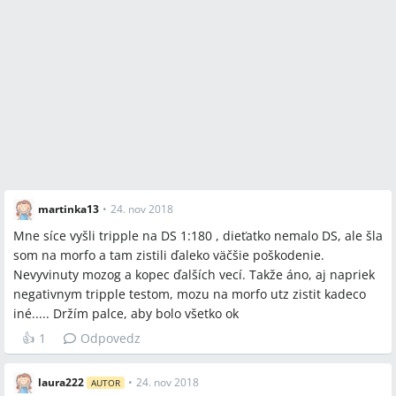
martinka13
•
24. nov 2018
Mne síce vyšli tripple na DS 1:180 , dieťatko nemalo DS, ale šla
som na morfo a tam zistili ďaleko väčšie poškodenie.
Nevyvinuty mozog a kopec ďalších vecí. Takže áno, aj napriek
negativnym tripple testom, mozu na morfo utz zistit kadeco
iné..... Držím palce, aby bolo všetko ok
👍
1
Odpovedz
laura222
•
24. nov 2018
AUTOR