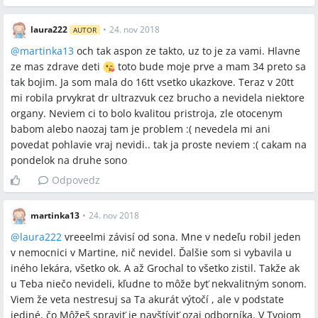
laura222
•
24. nov 2018
AUTOR
@
martinka13
och tak aspon ze takto, uz to je za vami. Hlavne
ze mas zdrave deti
toto bude moje prve a mam 34 preto sa
tak bojim. Ja som mala do 16tt vsetko ukazkove. Teraz v 20tt
mi robila prvykrat dr ultrazvuk cez brucho a nevidela niektore
organy. Neviem ci to bolo kvalitou pristroja, zle otocenym
babom alebo naozaj tam je problem :( nevedela mi ani
povedat pohlavie vraj nevidi.. tak ja proste neviem :( cakam na
pondelok na druhe sono
Odpovedz
martinka13
•
24. nov 2018
@
laura222
vreeelmi závisí od sona. Mne v nedeľu robil jeden
v nemocnici v Martine, nič nevidel. Ďalšie som si vybavila u
iného lekára, všetko ok. A až Grochal to všetko zistil. Takže ak
u Teba niečo nevideli, kľudne to môže byť nekvalitným sonom.
Viem že veta nestresuj sa Ta akurát výtočí , ale v podstate
jediné, čo Môžeš spraviť je navštíviť ozaj odborníka. V Tvojom