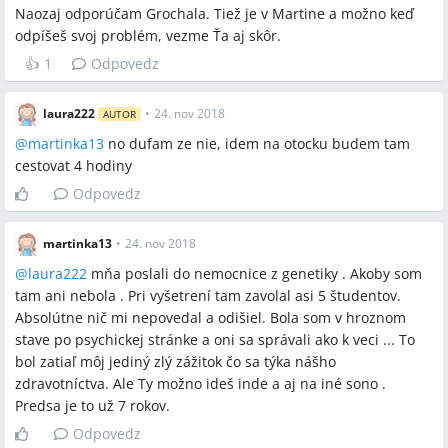
Naozaj odporúčam Grochala. Tiež je v Martine a možno keď
odpíšeš svoj problém, vezme Ťa aj skôr.
👍
1
Odpovedz
laura222
•
24. nov 2018
AUTOR
@
martinka13
no dufam ze nie, idem na otocku budem tam
cestovat 4 hodiny
Odpovedz
martinka13
•
24. nov 2018
@
laura222
mňa poslali do nemocnice z genetiky . Akoby som
tam ani nebola . Pri vyšetrení tam zavolal asi 5 študentov.
Absolútne nič mi nepovedal a odišiel. Bola som v hroznom
stave po psychickej stránke a oni sa správali ako k veci ... To
bol zatiaľ môj jediný zlý zážitok čo sa týka nášho
zdravotníctva. Ale Ty možno ideš inde a aj na iné sono .
Predsa je to už 7 rokov.
Odpovedz