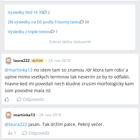
Výsledky Ntd 1k 35
2
Zlé výsledky na DS podľa Trisomy testu
38
Výsledky z triple testov
7
Zobraz ďalšie diskusie
laura222
•
24. nov 2018
AUTOR
@
martinka13
no idem tam so znamou /dr ktora tam robi/ a
uplne mimo vsetkych terminov tak neverim ze by to odflakli,
hlavne ked mi povedali nech kludne zrusim morfologicky kam
som povodne mala ist
Odpovedz
martinka13
•
24. nov 2018
@
laura222
jasan. Tak držím palce. Pekný večer.
👍
1
Odpovedz