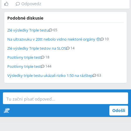
Odpovedz
Podobné diskusie
Zlé výsledky Triple testu
65
Na ultrazvuku v 20tt nebolo vidno niektoré orgány 😞
10
Zlé výsledky Triple testov na SLOS
14
Pozitívny triple test
18
Pozitívny triple test
144
Výsledky triple testu ukázali riziko 1:50 na rázštep
63
Odošli