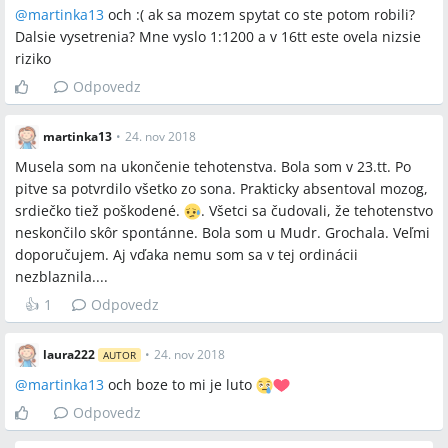
@
martinka13
och :( ak sa mozem spytat co ste potom robili?
Dalsie vysetrenia? Mne vyslo 1:1200 a v 16tt este ovela nizsie
riziko
Odpovedz
martinka13
•
24. nov 2018
Musela som na ukončenie tehotenstva. Bola som v 23.tt. Po
pitve sa potvrdilo všetko zo sona. Prakticky absentoval mozog,
srdiečko tiež poškodené.
. Všetci sa čudovali, že tehotenstvo
neskončilo skôr spontánne. Bola som u Mudr. Grochala. Veľmi
doporučujem. Aj vďaka nemu som sa v tej ordinácii
nezblaznila....
👍
1
Odpovedz
laura222
•
24. nov 2018
AUTOR
@
martinka13
och boze to mi je luto
Odpovedz