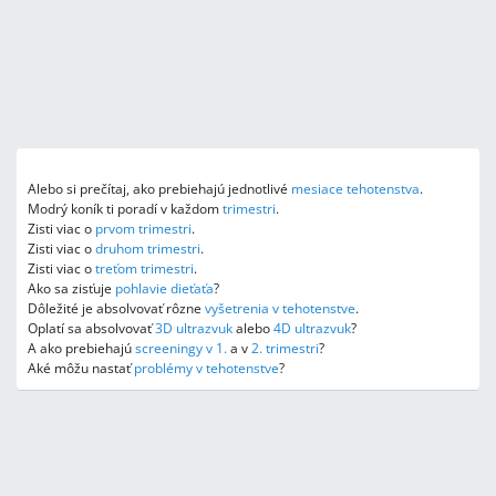
Alebo si prečítaj, ako prebiehajú jednotlivé
mesiace tehotenstva
.
Modrý koník ti poradí v každom
trimestri
.
Zisti viac o
prvom trimestri
.
Zisti viac o
druhom trimestri
.
Zisti viac o
treťom trimestri
.
Ako sa zisťuje
pohlavie dieťaťa
?
Dôležité je absolvovať rôzne
vyšetrenia v tehotenstve
.
Oplatí sa absolvovať
3D ultrazvuk
alebo
4D ultrazvuk
?
A ako prebiehajú
screeningy v 1.
a v
2. trimestri
?
Aké môžu nastať
problémy v tehotenstve
?