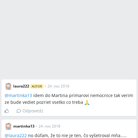
laura222
•
24. nov 2018
AUTOR
@
martinka13
idem do Martina primarovi nemocnice tak verim
ze bude vediet pozriet vsetko co treba
Odpovedz
martinka13
•
24. nov 2018
@
laura222
no dúfam, že to nie je ten, čo vyšetroval mňa.....