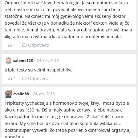
Odporúčal mi návštevu hematologie. Ja som potom sadla za
net, našla som si čo mi povedal ale vystrašená som bola
statočne. Nakoniec mi môj gynekológ veľmi skúsený doktor
povedal že všetko je v poriadku že niektorí doktori vidia aj čo
tam nieje. A mal pravdu, mala sa narodila úplne zdravá, mala
4kg a to mala byť malička a žiadne iné problémy nemala.
👍
1
Odpovedz
salome123
•
24. nov 2018
triple testy su velmi nespolahlive
👍
1
Odpovedz
evalin88
•
24. nov 2018
Tripltesty vychadzaju z hormonov z tvojej krvy.. mozu byt zle
ako u nas 1:30 na DS a maly uplne zdravy.. alebo naopak.
Kazdopadne to morfo usg je dobra vec. Ziskaš ďalši nazor
lekara. My sme boli až dva krat lebo som bola vylakana...
doktor super vysvetlil čo treba pozrieť. Skontroloval organy aj
pupočnik.