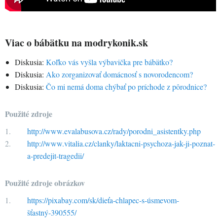
Viac o bábätku na modrykonik.sk
Diskusia:
Koľko vás vyšla výbavička pre bábätko?
Diskusia:
Ako zorganizovať domácnosť s novorodencom?
Diskusia:
Čo mi nemá doma chýbať po príchode z pôrodnice?
Použité zdroje
http://www.evalabusova.cz/rady/porodni_asistentky.php
http://www.vitalia.cz/clanky/laktacni-psychoza-jak-ji-poznat-
a-predejit-tragedii/
Použité zdroje obrázkov
https://pixabay.com/sk/dieťa-chlapec-s-úsmevom-
šťastný-390555/