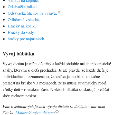
Vankúš na kojenie
,
Odsávačka mlieka
,
1
Odsávačka hlienov na vysávač
,
Zvlhčovač vzduchu
,
Hračky na kočík
,
Hračky do vody
,
hračky pre najmenších
.
Vývoj bábätka
Vývoj dieťaťa je veľmi dôležitý a každé obdobie má charakteristické
znaky, ktorými si dieťa prechádza. Je ale pravda, že každé dieťa je
individuálne a neznamená to, že keď sa jedno bábätko začne
pretáčať na bruško v 3 mesiacoch, že to musia automaticky robiť
všetky deti v rovnakom čase. Niektoré bábätká sa skúšajú pretáčať
skôr, niektoré neskôr.
Viac o jednotlivých fázach vývoja dieťaťa sa dočítate v hlavnom
2
článku:
Motorický vývin dieťaťa
.