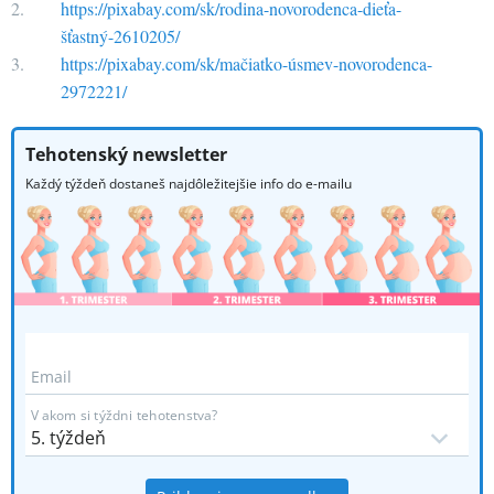
https://pixabay.com/sk/rodina-novorodenca-dieťa-
šťastný-2610205/
https://pixabay.com/sk/mačiatko-úsmev-novorodenca-
2972221/
Tehotenský newsletter
Každý týždeň dostaneš najdôležitejšie info do e-mailu
Email
V akom si týždni tehotenstva?