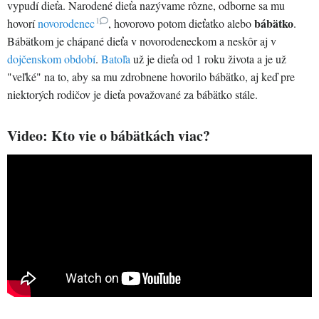
vypudí dieťa. Narodené dieťa nazývame rôzne, odborne sa mu
1
bábätko
hovorí
novorodenec
, hovorovo potom dieťatko alebo
.
Bábätkom je chápané dieťa v novorodeneckom a neskôr aj v
dojčenskom období
.
Batoľa
už je dieťa od 1 roku života a je už
"veľké" na to, aby sa mu zdrobnene hovorilo bábätko, aj keď pre
niektorých rodičov je dieťa považované za bábätko stále.
Video: Kto vie o bábätkách viac?