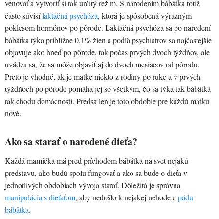
venovať a vytvoriť si tak určitý režim. S narodením bábätka totiž
často súvisí
laktačná psychóza
, ktorá je spôsobená výrazným
poklesom hormónov po pôrode. Laktačná psychóza sa po narodení
bábätka týka približne 0,1% žien a podľa psychiatrov sa najčastejšie
objavuje ako hneď po pôrode, tak počas prvých dvoch týždňov, ale
uvádza sa, že sa môže objaviť aj do dvoch mesiacov od pôrodu.
Preto je vhodné, ak je matke niekto z rodiny po ruke a v prvých
týždňoch po pôrode pomáha jej so všetkým, čo sa týka tak bábätká
tak chodu domácnosti. Predsa len je toto obdobie pre každú matku
nové.
Ako sa starať o narodené dieťa?
Každá mamička má pred príchodom bábätka na svet nejakú
predstavu, ako budú spolu fungovať a ako sa bude o dieťa v
jednotlivých obdobiach vývoja starať. Dôležitá je správna
manipulácia s dieťaťom
, aby nedošlo k nejakej nehode a
pádu
bábätka
.