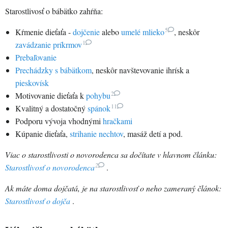
Starostlivosť o bábätko zahŕňa:
5
Kŕmenie dieťaťa -
dojčenie
alebo
umelé mlieko
, neskôr
1
zavádzanie príkrmov
Prebaľovanie
Prechádzky s bábätkom
, neskôr navštevovanie ihrísk a
pieskovísk
2
Motivovanie dieťaťa k
pohybu
11
Kvalitný a dostatočný
spánok
Podporu vývoja vhodnými
hračkami
Kúpanie dieťaťa,
strihanie nechtov
, masáž detí a pod.
Viac o starostlivosti o novorodenca sa dočítate v hlavnom článku:
2
Starostlivosť o novorodenca
.
Ak máte doma dojčatá, je na starostlivosť o neho zameraný článok:
Starostlivosť o dojča
.