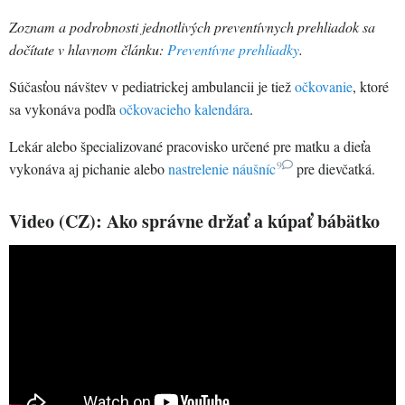
Zoznam a podrobnosti jednotlivých preventívnych prehliadok sa
dočítate v hlavnom článku:
Preventívne prehliadky
.
Súčasťou návštev v pediatrickej ambulancii je tiež
očkovanie
, ktoré
sa vykonáva podľa
očkovacieho kalendára
.
Lekár alebo špecializované pracovisko určené pre matku a dieťa
9
vykonáva aj pichanie alebo
nastrelenie náušníc
pre dievčatká.
Video (CZ): Ako správne držať a kúpať bábätko