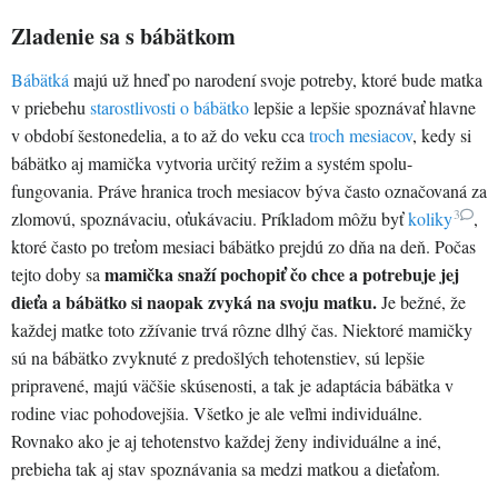
Zladenie sa s bábätkom
Bábätká
majú už hneď po narodení svoje potreby, ktoré bude matka
v priebehu
starostlivosti o bábätko
lepšie a lepšie spoznávať hlavne
v období šestonedelia, a to až do veku cca
troch mesiacov
, kedy si
bábätko aj mamička vytvoria určitý režim a systém spolu-
fungovania. Práve hranica troch mesiacov býva často označovaná za
3
zlomovú, spoznávaciu, oťukávaciu. Príkladom môžu byť
koliky
,
ktoré často po treťom mesiaci bábätko prejdú zo dňa na deň. Počas
mamička snaží pochopiť čo chce a potrebuje jej
tejto doby sa
dieťa a bábätko si naopak zvyká na svoju matku.
Je bežné, že
každej matke toto zžívanie trvá rôzne dlhý čas. Niektoré mamičky
sú na bábätko zvyknuté z predošlých tehotenstiev, sú lepšie
pripravené, majú väčšie skúsenosti, a tak je adaptácia bábätka v
rodine viac pohodovejšia. Všetko je ale veľmi individuálne.
Rovnako ako je aj tehotenstvo každej ženy individuálne a iné,
prebieha tak aj stav spoznávania sa medzi matkou a dieťaťom.