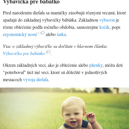
Výbavička pre bábätko
Pred narodením dieťaťa sa mamičky zásobujú rôznymi vecami, ktoré
spadajú do základnej výbavičky bábätka. Základnou
výbavou
je
rôzne oblečenie podľa ročného obdobia, samozrejme
kočík
, popr.
17
ergonomický nosič
alebo
šatka
.
Viac o základnej výbavičke sa dočítate v hlavnom článku:
3
Výbavička pre bábätko
.
Okrem základných vecí, ako je oblečenie alebo
plienky
, môžu deti
"potrebovať" tiež iné veci, ktoré sú dôležité v jednotlivých
mesiacoch
vývoja dieťaťa
.