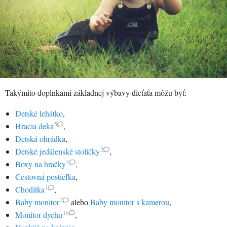
Takýmito doplnkami základnej výbavy dieťaťa môžu byť:
Detské lehátko
,
5
Hracia deka
,
Detská ohrádka
,
2
Detské jedálenské stoličky
,
1
Boxy na hračky
,
Cestovná postieľka
,
1
Chodítka
,
2
Baby monitor
alebo
Baby monitor s kamerou
,
16
Monitor dychu
,