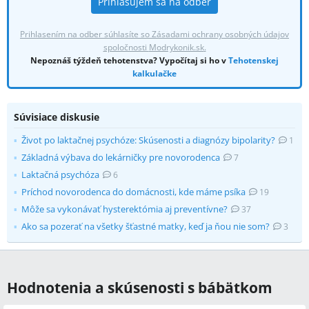
Prihlasujem sa na odber
Prihlasením na odber súhlasíte so Zásadami ochrany osobných údajov
spoločnosti
Modrykonik.sk
.
Nepoznáš týždeň tehotenstva? Vypočítaj si ho v
Tehotenskej
kalkulačke
Súvisiace diskusie
Život po laktačnej psychóze: Skúsenosti a diagnózy bipolarity?
1
Základná výbava do lekárničky pre novorodenca
7
Laktačná psychóza
6
Príchod novorodenca do domácnosti, kde máme psíka
19
Môže sa vykonávať hysterektómia aj preventívne?
37
Ako sa pozerať na všetky šťastné matky, keď ja ňou nie som?
3
Hodnotenia a skúsenosti s bábätkom